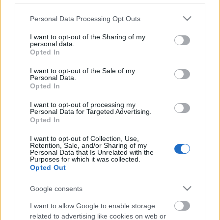
Please note that this website/app uses one or more Google
Personal Data Processing Opt Outs
services and may gather and store information including but
not limited to your visit or usage behaviour. You may click to
I want to opt-out of the Sharing of my
personal data.
grant or deny consent to Google and its third-party tags to
Opted In
use your data for below specified purposes in below Google
consent section.
I want to opt-out of the Sale of my
Personal Data.
Opted In
I want to opt-out of processing my
Personal Data for Targeted Advertising.
Opted In
I want to opt-out of Collection, Use,
Rekordösszegű izraeli befektetés
Retention, Sale, and/or Sharing of my
Personal Data that Is Unrelated with the
Ipar 4.0 megoldásokba
Purposes for which it was collected.
Opted Out
Israeli Embassy
•
2019. augusztus 08.
0
Google consents
Az izraeli Start-Up Nation Central legfrissebb
I want to allow Google to enable storage
jelentése szerint a globális Ipar 4.0 szektor 90
related to advertising like cookies on web or