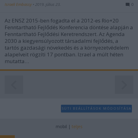
user protection.
Israeli Embassy
•
2019. július 23.
0
Az ENSZ 2015-ben fogadta el a 2012-es Rio+20
Fenntartható Fejlődés Konferencia döntése alapján a
Fenntartható Fejlődési Keretrendszert. Az Agenda
2030 a kiegyensúlyozott társadalmi fejlődés, a
tartós gazdasági növekedés és a környezetvédelem
alapelveit rögzíti 17 pontban. Izrael a múlt héten
mutatta…
SÜTI BEÁLLÍTÁSOK MÓDOSÍTÁSA
mobil
|
teljes