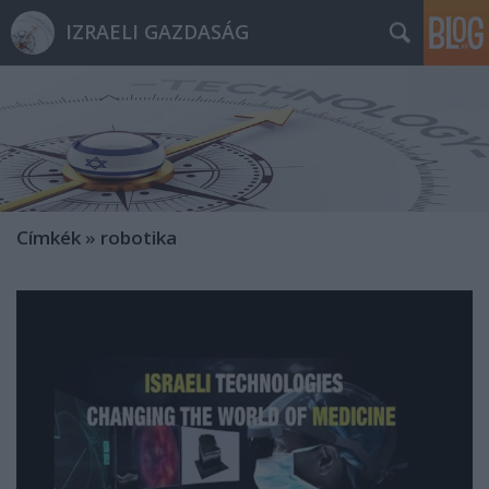
IZRAELI GAZDASÁG
Címkék
»
robotika