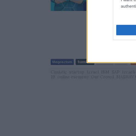
kapcsolódhatunk. A
authenti
Címkék:
startup
Izrael
IBM
SAP
Izrael
19
online esemény
Our Crowd
MASHAV C