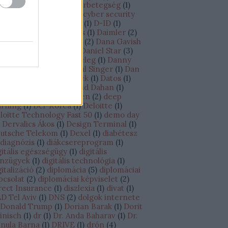
úcstechnológia
(
7
)
cukorbetegség
(
1
)
ine
(
1
)
Cybereason
(
4
)
cyber security
)
Cyber Week
(
2
)
Cylus
(
1
)
D-ID
(
1
)
ganatos megbetegedés
(
1
)
Daimler
(
2
)
AMO Academy
(
1
)
DAMS
(
2
)
Dana Gavish
Daniel Shechtman
(
2
)
Daniel Star
(
3
)
niel Zucker
(
1
)
Danit Peleg
(
1
)
Danny
ran
(
3
)
Dan Senor – Saul Singer
(
1
)
Dan
echtman
(
1
)
Darts Matek
(
1
)
Datos
(
1
)
vid Ben-Gurion
(
1
)
David Dahan
(
1
)
vid Wiernik
(
1
)
Debrecen
(
2
)
deep
arning
(
1
)
Dél-Korea
(
1
)
Deloitte
(
1
)
loitte Technology Fast 50
(
1
)
demo day
Dervalics Ákos
(
1
)
Design Terminal
(
1
)
utsche Telekom
(
1
)
Dexel
(
1
)
diabétesz
diagnózis
(
1
)
diákcsereprogram
(
1
)
gitális egészségügy
(
1
)
digitális
nzügyek
(
1
)
digitális technológia
(
1
)
gitalizáció
(
2
)
diplomácia
(
5
)
diplomáciai
pcsolat
(
2
)
diplomáciai képviselet
(
2
)
rect Insurance
(
1
)
diszlexia
(
1
)
divat
(
1
)
D Tel Aviv
(
1
)
DNS
(
2
)
dolgok internete
Donald Trump
(
1
)
Dorian Barak
(
1
)
Dorit
inisch
(
1
)
dr
(
1
)
Dr. Anda Baharav
(
1
)
Dr.
nula Barna
(
1
)
DRIVE
(
1
)
drón
(
4
)