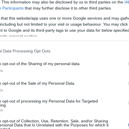
Eg
. This information may also be disclosed by us to third parties on the
IA
Be
Participants
that may further disclose it to other third parties.
Gu
TOVÁBB
Be
 that this website/app uses one or more Google services and may gath
Ha
including but not limited to your visit or usage behaviour. You may click 
Be
 to Google and its third-party tags to use your data for below specifi
st
Szólj hozzá!
Tetszik
0
ogle consent section.
ke
Bi
goldások
Izrael
BVK
Izraeli gazdaság
Technion
bi
i Vállalkozásfejlesztési Közalapítvány
koronavírus
World
l Data Processing Opt Outs
igitális pénzügyek
oktatás és tanulás
zene és
bi
zet és fenntarthatóság
bi
In
o opt-out of the Sharing of my personal data.
(
2
)
In
Bl
dezvények Izraelből (3. rész)
Bl
o opt-out of the Sale of my Personal Data.
Bo
(
3
)
In
(
1
)
orlati helyzetekre fókuszáló izraeli webináriumok
Mű
to opt-out of processing my Personal Data for Targeted
 alábbi programokat szeretnénk ajánlani: 1. The
Bu
ing.
stment Landscape Amid COVID-19 Milyen rövid- és
In
Ga
i lesznek a koronavírusnak a mezőgazdaságban? Egy
Bu
Al
o opt-out of Collection, Use, Retention, Sale, and/or Sharing
ersonal Data that Is Unrelated with the Purposes for which it
Vá
lected.