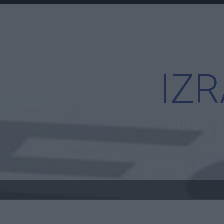
IZ
Hírek,