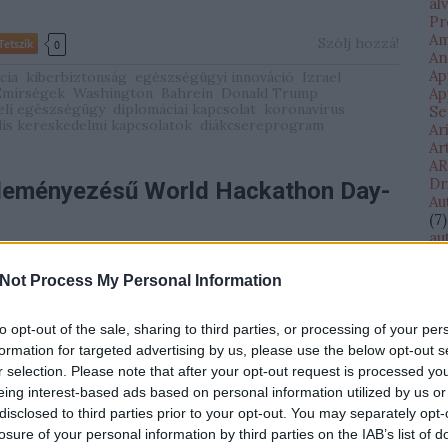
al
Pr
Am
Szólj hozzá!
Tetszik
0
An
Ap
cia
kiberbiztonság
egészségügyi innováció
Izrael
Emírségek
Washington
Bahrein
Donald Trump
Ap
eli egészségügy
diplomáciai kapcsolat
koronavírus
Se
ális kereskedelmi kapcsolatok
diákcsereprogram
Ar
Ar
AR
Dr
ezdeményezésű World Hackathon Day-
Au
(
7
)
au
(
11
au
Not Process My Personal Information
startupok a koronavírus járvány idején is mindent
Di
ogy innovációikkal segítsék a világot. Számtalan
AV
te
dományos elképzelés látott napvilágot az elmúlt
to opt-out of the sale, sharing to third parties, or processing of your per
Ba
 A haifa-i Technion egyetem egyik kutatócsoportja
formation for targeted advertising by us, please use the below opt-out s
Ba
rtó…
r selection. Please note that after your opt-out request is processed y
Il
eing interest-based ads based on personal information utilized by us or
Eg
disclosed to third parties prior to your opt-out. You may separately opt-
(
1
)
losure of your personal information by third parties on the IAB’s list of
bé