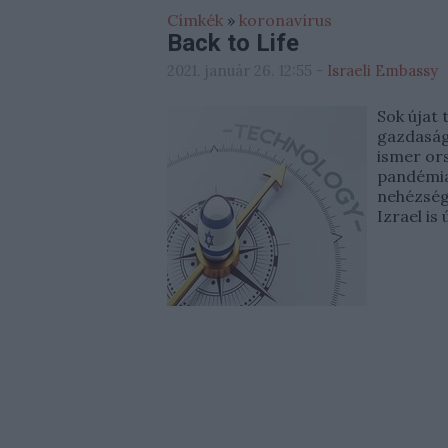
Címkék
»
koronavírus
Back to Life
2021. január 26. 12:55
-
Israeli Embassy
Sok újat 
gazdaság 
ismer ors
pandémia
nehézség
Izrael is