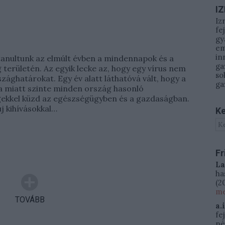
I
Iz
fe
gy
em
in
tanultunk az elmúlt évben a mindennapok és a
ga
területén. Az egyik lecke az, hogy egy vírus nem
so
zághatárokat. Egy év alatt láthatóvá vált, hogy a
ga
 miatt szinte minden ország hasonló
ekkel küzd az egészségügyben és a gazdaságban.
 új kihívásokkal…
Ke
Fr
La
ha
(
20
me
TOVÁBB
a.
fe
né