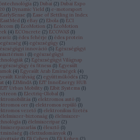
óntechnológia
(
2
)
Dubai
(
2
)
Dubai Expo
20
(
1
)
Dynamic Yield
(
1
)
e-motorsport
EarlySense
(
1
)
Ease of Settling in Index
EastMed
(
1
)
eBay
(
2
)
Ebola
(
1
)
ECI
lecom
(
1
)
EcoMotion
(
2
)
EcoMotion
eek
(
4
)
ECOncrete
(
2
)
ECOWAS
(
1
)
esvíz
(
1
)
édes fehérje
(
1
)
édes protein
egészség
(
6
)
egészségügy
(
2
)
észségügyi innováció
(
5
)
Egészségügyi
nisztérium i
(
1
)
egészségügyi
chnológiák
(
2
)
Egészségügyi Világnap
egészségügy és fitness
(
1
)
Egyesült
lamok
(
4
)
Egyesült Arab Emírségek
(
4
)
yesült Királyság
(
2
)
együttműködés
(
32
)
lat
(
4
)
EIMindA
(
1
)
EIT InnoEnergy HUB
EIT Urban Mobility
(
1
)
Elbit Systems
(
1
)
ectreon
(
1
)
Electriq-Global
(
1
)
ektromobilitás
(
1
)
elektromos autó
(
1
)
ektromos orr
(
1
)
elektromos repülő
(
1
)
ektromos vezető
(
1
)
elektronikus fizetés
élelmiszer-biztonság
(
1
)
élelmiszer-
chnológia
(
1
)
élelmiszeripar
(
2
)
elmiszerpazarlás
(
1
)
élesztő
(
1
)
etminőség
(
1
)
élettudományok
(
1
)
hízottság
(
1
)
Eli Cohen
(
3
)
Eli Kohen
(
2
)