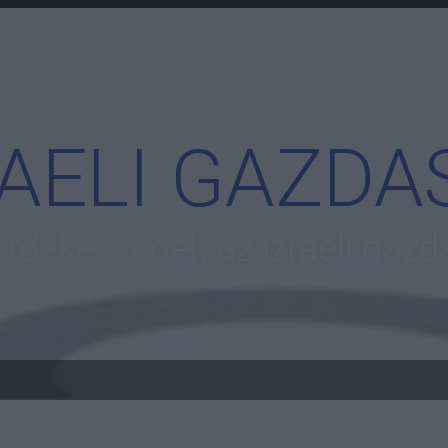
RAELI GAZDA
 érdekességek az izraeli gazd