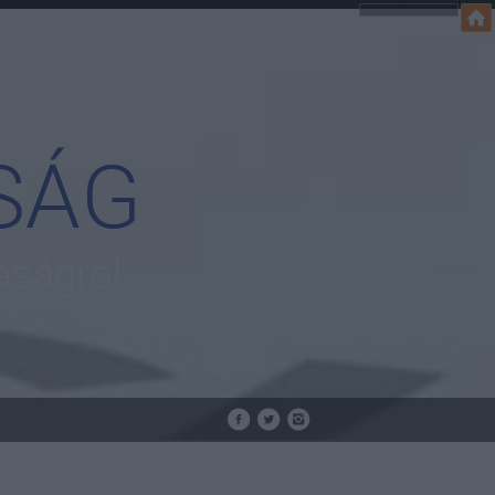
SÁG
aságról