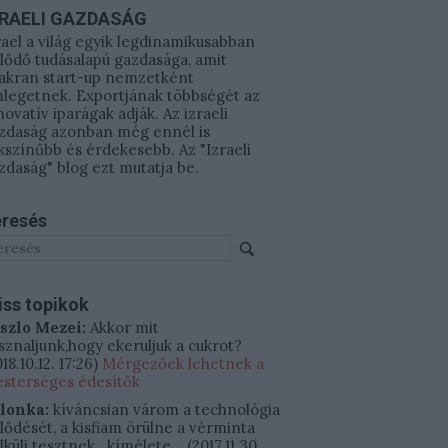
ZRAELI GAZDASÁG
rael a világ egyik legdinamikusabban
jlődő tudásalapú gazdasága, amit
akran start-up nemzetként
legetnek. Exportjának többségét az
novatív iparágak adják. Az izraeli
zdaság azonban még ennél is
kszínűbb és érdekesebb. Az "Izraeli
zdaság" blog ezt mutatja be.
resés
iss topikok
szlo Mezei:
Akkor mit
sznaljunk,hogy ekeruljuk a cukrot?
18.10.12. 17:26
)
Mérgezőek lehetnek a
sterséges édesítők
ilonka:
kíváncsian várom a technológia
jlődését, a kisfiam örülne a vérminta
lküli tesztnek.. kímélete...
(
2017.11.30.