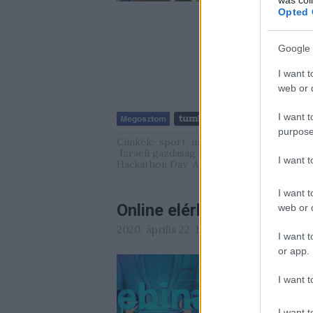
Opted 
Google 
I want t
web or d
I want t
purpose
Címkék:
sport
innováció
startup
mezőg
Izraeli gazdaság
EcoMotion Week
koron
I want 
Hackathon Day
AgriFoodTech
I want t
Online elérhető üzleti re
web or d
2020. április 22. 11:58
-
Israeli Embassy
I want t
or app.
Az üzleti élet jelen
a koronavírus miatt
I want t
ezért egyre több w
közvetítést és egyéb
I want t