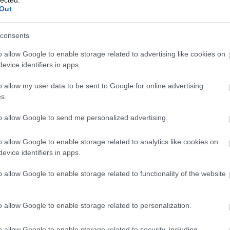
Bu
Out
bu
(
1
)
In
consents
Ce
TOVÁBB
Ce
o allow Google to enable storage related to advertising like cookies on
mi
evice identifiers in apps.
(
1
)
Po
o allow my user data to be sent to Google for online advertising
Szólj hozzá!
(
2
)
Tetszik
0
(
13
s.
azdaság
járvány
webinar
online oktatás
Izrael
hackathon
Hu
avírus
COVID-19
online esemény
EcoMotion
World
(
1
)
to allow Google to send me personalized advertising.
Co
Bo
o allow Google to enable storage related to analytics like cookies on
Co
C
ndezvények Izraelből
evice identifiers in apps.
dr
In
o allow Google to enable storage related to functionality of the website
In
Ca
tős része Izraelben is áttevődött az online felületekre
cr
. A lelkesedés és a dinamizmus azonban változatlan,
o allow Google to enable storage related to personalization.
Já
ebináriumot, zoom meetinget, élő Facebook
Kö
 formákat is elérhetünk, sőt akár be is
cs
o allow Google to enable storage related to security, including