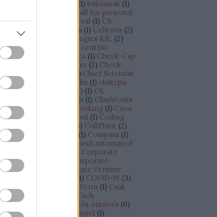
dapest - Tel-Aviv járat
(
1
)
bukósisak
(
1
)
siness plan
(
1
)
BVK
(
8
)
call for proposal
CAPEX
(
1
)
Cape Canaveral
(
1
)
CB
sights
(
1
)
cégértékesítés
(
1
)
Celitron
(
2
)
litron Medical Technologies Kft.
(
2
)
llCure
(
1
)
CellDetect
(
1
)
centrio
croprocessor
(
1
)
Cesarea
(
1
)
Check-Cap
CheckINN
(
1
)
Checkmarx
(
2
)
Check
int
(
3
)
chief scientist
(
1
)
Chief Scientist
chip
(
1
)
chipgyártó
(
1
)
chu
(
1
)
chutzpa
)
címkézés
(
1
)
CINADCO
(
1
)
CK
tchison
(
1
)
Climate Tech
(
1
)
CliniWorks
Cnoga Medical
(
1
)
co-working
(
1
)
Coca
la
(
1
)
Cockpit
(
1
)
Codecool
(
1
)
Coding
otcamp
(
1
)
CofaceBdi
(
1
)
CollPlant
(
2
)
losseum Sport
(
1
)
Colu
(
1
)
Compass
(
1
)
ompugen
(
1
)
connected and automated
iving
(
1
)
Continental
(
2
)
Corporate
novation Antenna
(
1
)
Corporate
novation Lab
(
1
)
Corporate Venture
pital Outposts /CVC/
(
1
)
COVID-19
(
3
)
owdfunding
(
2
)
CRO of Venn
(
1
)
Csák
nos
(
1
)
csapatépítés
(
1
)
Cseh
ztársaság
(
2
)
csepegtetős öntözés
(
6
)
epegtető öntözés
(
1
)
Csepel
(
1
)