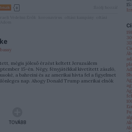
15
Szólj hozzá!
Tetszik
0
Iz
zraeli Védelmi Erők
koronavírus
oltási kampány
oltási
 Adom
C
19
30
éke
3D
Ci
mbassy
Áb
ad
tett, mégis jóleső érzést keltett Jeruzsálem
pl
ptember 15-én. Négy, fényjátékkal kivetített zászló,
Ad
tusoké, a bahreini és az amerikai hívta fel a figyelmet
Sh
Ag
különleges nap. Ahogy Donald Trump amerikai elnök
ag
Ag
fe
10
Ei
Fu
al
TOVÁBB
Al
Al