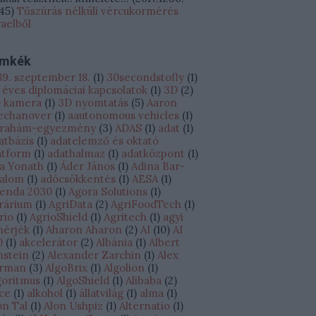
:45
)
Tűszúrás nélküli vércukormérés
raelből
ímkék
89. szeptember 18.
(
1
)
30secondstofly
(
1
)
 éves diplomáciai kapcsolatok
(
1
)
3D
(
2
)
 kamera
(
1
)
3D nyomtatás
(
5
)
Aaron
echanover
(
1
)
aautonomous vehicles
(
1
)
rahám-egyezmény
(
3
)
ADAS
(
1
)
adat
(
1
)
atbázis
(
1
)
adatelemző és oktató
atform
(
1
)
adathalmaz
(
1
)
adatközpont
(
1
)
a Yonath
(
1
)
Áder János
(
1
)
Adina Bar-
alom
(
1
)
adócsökkentés
(
1
)
AESA
(
1
)
enda 2030
(
1
)
Agora Solutions
(
1
)
rárium
(
1
)
AgriData
(
2
)
AgriFoodTech
(
1
)
rio
(
1
)
AgrioShield
(
1
)
Agritech
(
1
)
agyi
hérjék
(
1
)
Aharon Aharon
(
2
)
AI
(
10
)
AI
0
(
1
)
akcelerátor
(
2
)
Albánia
(
1
)
Albert
nstein
(
2
)
Alexander Zarchin
(
1
)
Alex
rman
(
3
)
AlgoBrix
(
1
)
Algolion
(
1
)
goritmus
(
1
)
AlgoShield
(
1
)
Alibaba
(
2
)
ice
(
1
)
alkohol
(
1
)
állatvilág
(
1
)
alma
(
1
)
on Tal
(
1
)
Alon Ushpiz
(
1
)
Alternatio
(
1
)