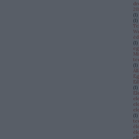
dr
20
(
1
)
(
1
)
Te
W
éd
(
1
)
eg
Mi
te
(
1
)
Ál
Eg
Ei
(
1
)
El
el
el
el
(
1
)
te
él
él
el