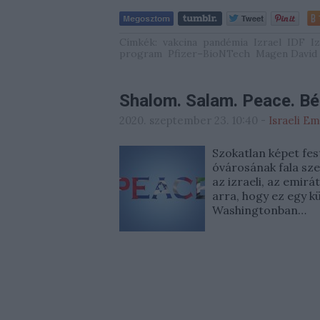
Címkék:
vakcina
pandémia
Izrael
IDF
I
program
Pfizer–BioNTech
Magen David
Shalom. Salam. Peace. B
2020. szeptember 23. 10:40
-
Israeli E
Szokatlan képet fes
óvárosának fala sze
az izraeli, az emirá
arra, hogy ez egy 
Washingtonban…