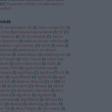
:45
)
Tűszúrás nélküli vércukormérés
raelből
ímkék
89. szeptember 18.
(
1
)
30secondstofly
(
1
)
 éves diplomáciai kapcsolatok
(
1
)
3D
(
2
)
 kamera
(
1
)
3D nyomtatás
(
5
)
Aaron
echanover
(
1
)
aautonomous vehicles
(
1
)
rahám-egyezmény
(
3
)
ADAS
(
1
)
adat
(
1
)
atbázis
(
1
)
adatelemző és oktató
atform
(
1
)
adathalmaz
(
1
)
adatközpont
(
1
)
a Yonath
(
1
)
Áder János
(
1
)
Adina Bar-
alom
(
1
)
adócsökkentés
(
1
)
AESA
(
1
)
enda 2030
(
1
)
Agora Solutions
(
1
)
rárium
(
1
)
AgriData
(
2
)
AgriFoodTech
(
1
)
rio
(
1
)
AgrioShield
(
1
)
Agritech
(
1
)
agyi
hérjék
(
1
)
Aharon Aharon
(
2
)
AI
(
10
)
AI
0
(
1
)
akcelerátor
(
2
)
Albánia
(
1
)
Albert
nstein
(
2
)
Alexander Zarchin
(
1
)
Alex
rman
(
3
)
AlgoBrix
(
1
)
Algolion
(
1
)
goritmus
(
1
)
AlgoShield
(
1
)
Alibaba
(
2
)
ice
(
1
)
alkohol
(
1
)
állatvilág
(
1
)
alma
(
1
)
on Tal
(
1
)
Alon Ushpiz
(
1
)
Alternatio
(
1
)