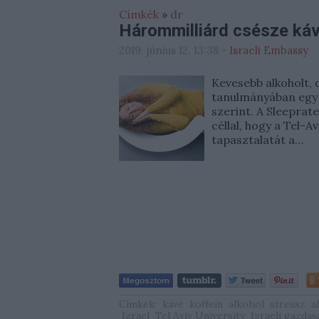
Címkék
»
dr
Hárommilliárd csésze kávé
2019. június 12. 13:38
-
Israeli Embassy
Kevesebb alkoholt, d
tanulmányában egy i
szerint. A Sleeprat
céllal, hogy a Tel-
tapasztalatát a…
Címkék:
kávé
koffein
alkohol
stressz
a
Izrael
Tel Aviv University
Izraeli gazdas