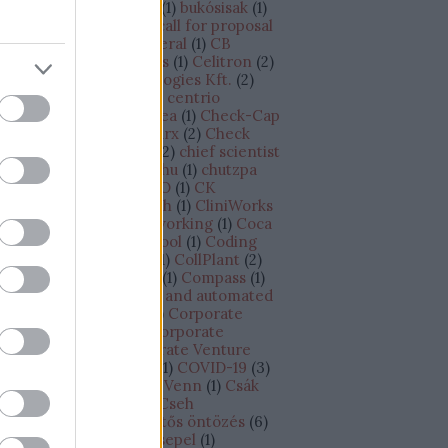
dapest - Tel-Aviv járat
(
1
)
bukósisak
(
1
)
siness plan
(
1
)
BVK
(
8
)
call for proposal
CAPEX
(
1
)
Cape Canaveral
(
1
)
CB
sights
(
1
)
cégértékesítés
(
1
)
Celitron
(
2
)
litron Medical Technologies Kft.
(
2
)
llCure
(
1
)
CellDetect
(
1
)
centrio
croprocessor
(
1
)
Cesarea
(
1
)
Check-Cap
CheckINN
(
1
)
Checkmarx
(
2
)
Check
int
(
3
)
Chief Scientist
(
2
)
chief scientist
chip
(
1
)
chipgyártó
(
1
)
chu
(
1
)
chutzpa
)
címkézés
(
1
)
CINADCO
(
1
)
CK
tchison
(
1
)
Climate Tech
(
1
)
CliniWorks
Cnoga Medical
(
1
)
co-working
(
1
)
Coca
la
(
1
)
Cockpit
(
1
)
Codecool
(
1
)
Coding
otcamp
(
1
)
CofaceBdi
(
1
)
CollPlant
(
2
)
losseum Sport
(
1
)
Colu
(
1
)
Compass
(
1
)
ompugen
(
1
)
connected and automated
iving
(
1
)
Continental
(
2
)
Corporate
novation Antenna
(
1
)
Corporate
novation Lab
(
1
)
Corporate Venture
pital Outposts /CVC/
(
1
)
COVID-19
(
3
)
owdfunding
(
2
)
CRO of Venn
(
1
)
Csák
nos
(
1
)
csapatépítés
(
1
)
Cseh
ztársaság
(
2
)
csepegtetős öntözés
(
6
)
epegtető öntözés
(
1
)
Csepel
(
1
)