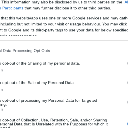
Eg
. This information may also be disclosed by us to third parties on the
IA
Be
Participants
that may further disclose it to other third parties.
Gu
Be
 that this website/app uses one or more Google services and may gath
Ha
including but not limited to your visit or usage behaviour. You may click 
Be
 to Google and its third-party tags to use your data for below specifi
st
ogle consent section.
ke
Bi
bi
l Data Processing Opt Outs
bi
bi
In
o opt-out of the Sharing of my personal data.
(
2
)
In
Bl
Bl
o opt-out of the Sale of my Personal Data.
Bo
(
3
)
In
(
1
)
Mű
to opt-out of processing my Personal Data for Targeted
Bu
ing.
In
Ga
Bu
Al
o opt-out of Collection, Use, Retention, Sale, and/or Sharing
ersonal Data that Is Unrelated with the Purposes for which it
Vá
lected.