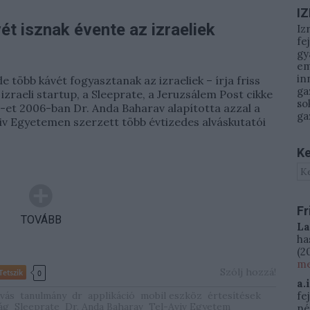
I
t isznak évente az izraeliek
Iz
fe
gy
em
in
e több kávét fogyasztanak az izraeliek – írja friss
ga
zraeli startup, a Sleeprate, a Jeruzsálem Post cikke
so
e-et 2006-ban Dr. Anda Baharav alapította azzal a
ga
Aviv Egyetemen szerzett több évtizedes alváskutatói
Ke
Fr
TOVÁBB
La
ha
(
20
me
Szólj hozzá!
Tetszik
0
a.
lvás
tanulmány
dr
applikáció
mobil eszköz
értesítések
fe
ág
Sleeprate
Dr. Anda Baharav
Tel-Aviv Egyetem
né