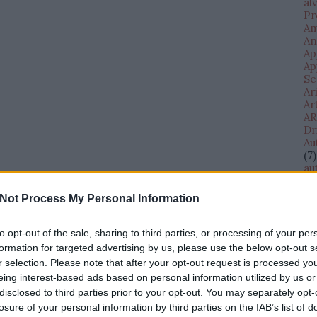
al
Pr
Am
An
Ap
Ap
Se
Ar
Ar
AR
Dr
Au
(
7
)
au
(
11
au
Not Process My Personal Information
Di
AV
te
to opt-out of the sale, sharing to third parties, or processing of your per
Ba
formation for targeted advertising by us, please use the below opt-out s
Ba
r selection. Please note that after your opt-out request is processed y
Il
eing interest-based ads based on personal information utilized by us or
Eg
disclosed to third parties prior to your opt-out. You may separately opt-
(
1
)
losure of your personal information by third parties on the IAB’s list of
bé