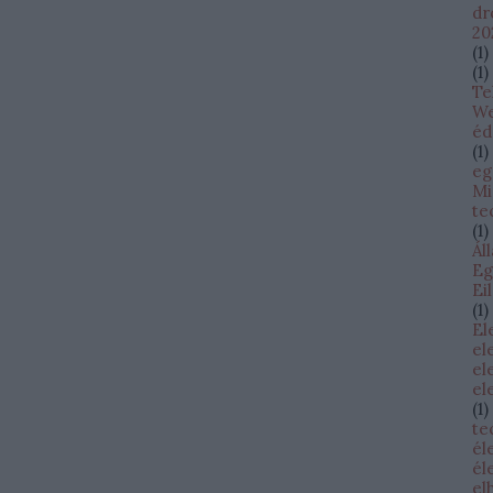
dr
20
(
1
)
(
1
)
Te
W
éd
(
1
)
eg
Mi
te
(
1
)
Ál
Eg
Ei
(
1
)
El
el
el
el
(
1
)
te
él
él
el