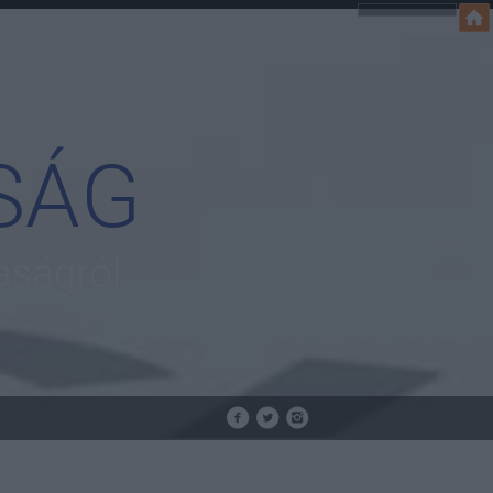
SÁG
aságról