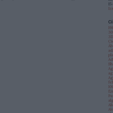
15
Iz
C
19
30
3D
Ci
Áb
ad
pl
Ad
Sh
Ag
ag
Ag
fe
10
Ei
Fu
al
Al
Al