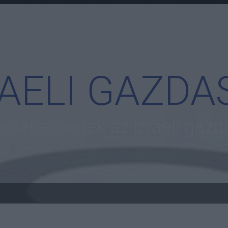
RAELI GAZDA
 érdekességek az izraeli gazd