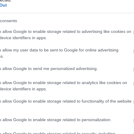
Bu
Out
bu
(
1
)
In
consents
Ce
Ce
o allow Google to enable storage related to advertising like cookies on
mi
evice identifiers in apps.
(
1
)
Po
o allow my user data to be sent to Google for online advertising
(
1
)
(
13
s.
Hu
(
1
)
to allow Google to send me personalized advertising.
Co
Bo
o allow Google to enable storage related to analytics like cookies on
Co
C
evice identifiers in apps.
dr
In
o allow Google to enable storage related to functionality of the website
In
Ca
cr
o allow Google to enable storage related to personalization.
Já
Kö
cs
o allow Google to enable storage related to security, including