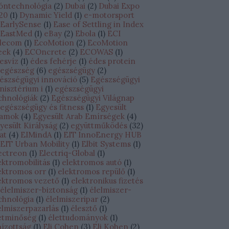
óntechnológia
(
2
)
Dubai
(
2
)
Dubai Expo
20
(
1
)
Dynamic Yield
(
1
)
e-motorsport
EarlySense
(
1
)
Ease of Settling in Index
EastMed
(
1
)
eBay
(
2
)
Ebola
(
1
)
ECI
lecom
(
1
)
EcoMotion
(
2
)
EcoMotion
eek
(
4
)
ECOncrete
(
2
)
ECOWAS
(
1
)
esvíz
(
1
)
édes fehérje
(
1
)
édes protein
egészség
(
6
)
egészségügy
(
2
)
észségügyi innováció
(
5
)
Egészségügyi
nisztérium i
(
1
)
egészségügyi
chnológiák
(
2
)
Egészségügyi Világnap
egészségügy és fitness
(
1
)
Egyesült
lamok
(
4
)
Egyesült Arab Emírségek
(
4
)
yesült Királyság
(
2
)
együttműködés
(
32
)
lat
(
4
)
EIMindA
(
1
)
EIT InnoEnergy HUB
EIT Urban Mobility
(
1
)
Elbit Systems
(
1
)
ectreon
(
1
)
Electriq-Global
(
1
)
ektromobilitás
(
1
)
elektromos autó
(
1
)
ektromos orr
(
1
)
elektromos repülő
(
1
)
ektromos vezető
(
1
)
elektronikus fizetés
élelmiszer-biztonság
(
1
)
élelmiszer-
chnológia
(
1
)
élelmiszeripar
(
2
)
elmiszerpazarlás
(
1
)
élesztő
(
1
)
etminőség
(
1
)
élettudományok
(
1
)
hízottság
(
1
)
Eli Cohen
(
3
)
Eli Kohen
(
2
)