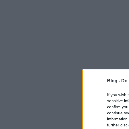
Blog -
Do 
If you wish 
sensitive in
confirm you
continue se
information 
further disc