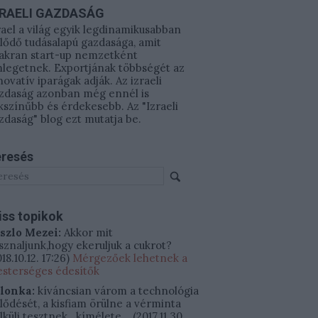
ZRAELI GAZDASÁG
rael a világ egyik legdinamikusabban
jlődő tudásalapú gazdasága, amit
akran start-up nemzetként
legetnek. Exportjának többségét az
novatív iparágak adják. Az izraeli
zdaság azonban még ennél is
kszínűbb és érdekesebb. Az "Izraeli
zdaság" blog ezt mutatja be.
resés
iss topikok
szlo Mezei:
Akkor mit
sznaljunk,hogy ekeruljuk a cukrot?
18.10.12. 17:26
)
Mérgezőek lehetnek a
sterséges édesítők
ilonka:
kíváncsian várom a technológia
jlődését, a kisfiam örülne a vérminta
lküli tesztnek.. kímélete...
(
2017.11.30.