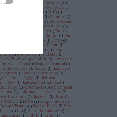
úcstechnológia
(
7
)
cukorbetegség
(
1
)
ine
(
1
)
Cybereason
(
4
)
cyber security
)
Cyber Week
(
2
)
Cylus
(
1
)
D-ID
(
1
)
ganatos megbetegedés
(
1
)
Daimler
(
2
)
AMO Academy
(
1
)
DAMS
(
2
)
Dana Gavish
Daniel Shechtman
(
2
)
Daniel Star
(
3
)
niel Zucker
(
1
)
Danit Peleg
(
1
)
Danny
ran
(
3
)
Dan Senor – Saul Singer
(
1
)
Dan
echtman
(
1
)
Darts Matek
(
1
)
Datos
(
1
)
vid Ben-Gurion
(
1
)
David Dahan
(
1
)
vid Wiernik
(
1
)
Debrecen
(
2
)
deep
arning
(
1
)
Dél-Korea
(
1
)
Deloitte
(
1
)
loitte Technology Fast 50
(
1
)
demo day
Dervalics Ákos
(
1
)
Design Terminal
(
1
)
utsche Telekom
(
1
)
Dexel
(
1
)
diabétesz
diagnózis
(
1
)
diákcsereprogram
(
1
)
gitális egészségügy
(
1
)
digitális
nzügyek
(
1
)
digitális technológia
(
1
)
gitalizáció
(
2
)
diplomácia
(
5
)
diplomáciai
pcsolat
(
2
)
diplomáciai képviselet
(
2
)
rect Insurance
(
1
)
diszlexia
(
1
)
divat
(
1
)
D Tel Aviv
(
1
)
DNS
(
2
)
dolgok internete
Donald Trump
(
1
)
Dorian Barak
(
1
)
Dorit
inisch
(
1
)
dr
(
1
)
Dr. Anda Baharav
(
1
)
Dr.
nula Barna
(
1
)
DRIVE
(
1
)
drón
(
4
)