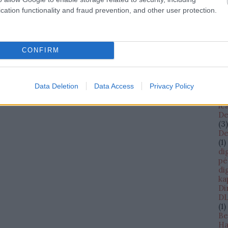
cs
cation functionality and fraud prevention, and other user protection.
cW
(
13
da
D
(
1
)
CONFIRM
Da
Bi
Sh
Data Deletion
Data Access
Privacy Policy
Da
Da
le
De
(
3
)
De
(
1
)
di
pé
di
ka
Di
DL
(
1
)
Be
Ha