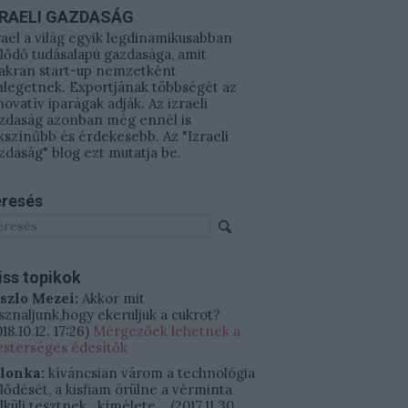
ZRAELI GAZDASÁG
rael a világ egyik legdinamikusabban
jlődő tudásalapú gazdasága, amit
akran start-up nemzetként
legetnek. Exportjának többségét az
novatív iparágak adják. Az izraeli
zdaság azonban még ennél is
kszínűbb és érdekesebb. Az "Izraeli
zdaság" blog ezt mutatja be.
resés
iss topikok
szlo Mezei:
Akkor mit
sznaljunk,hogy ekeruljuk a cukrot?
18.10.12. 17:26
)
Mérgezőek lehetnek a
sterséges édesítők
ilonka:
kíváncsian várom a technológia
jlődését, a kisfiam örülne a vérminta
lküli tesztnek.. kímélete...
(
2017.11.30.