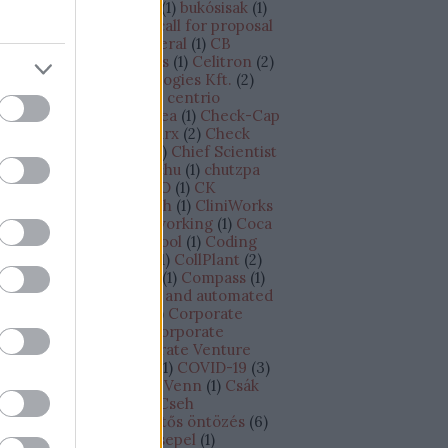
dapest - Tel-Aviv járat
(
1
)
bukósisak
(
1
)
siness plan
(
1
)
BVK
(
8
)
call for proposal
CAPEX
(
1
)
Cape Canaveral
(
1
)
CB
sights
(
1
)
cégértékesítés
(
1
)
Celitron
(
2
)
litron Medical Technologies Kft.
(
2
)
llCure
(
1
)
CellDetect
(
1
)
centrio
croprocessor
(
1
)
Cesarea
(
1
)
Check-Cap
CheckINN
(
1
)
Checkmarx
(
2
)
Check
int
(
3
)
chief scientist
(
1
)
Chief Scientist
chip
(
1
)
chipgyártó
(
1
)
chu
(
1
)
chutzpa
)
címkézés
(
1
)
CINADCO
(
1
)
CK
tchison
(
1
)
Climate Tech
(
1
)
CliniWorks
Cnoga Medical
(
1
)
co-working
(
1
)
Coca
la
(
1
)
Cockpit
(
1
)
Codecool
(
1
)
Coding
otcamp
(
1
)
CofaceBdi
(
1
)
CollPlant
(
2
)
losseum Sport
(
1
)
Colu
(
1
)
Compass
(
1
)
ompugen
(
1
)
connected and automated
iving
(
1
)
Continental
(
2
)
Corporate
novation Antenna
(
1
)
Corporate
novation Lab
(
1
)
Corporate Venture
pital Outposts /CVC/
(
1
)
COVID-19
(
3
)
owdfunding
(
2
)
CRO of Venn
(
1
)
Csák
nos
(
1
)
csapatépítés
(
1
)
Cseh
ztársaság
(
2
)
csepegtetős öntözés
(
6
)
epegtető öntözés
(
1
)
Csepel
(
1
)