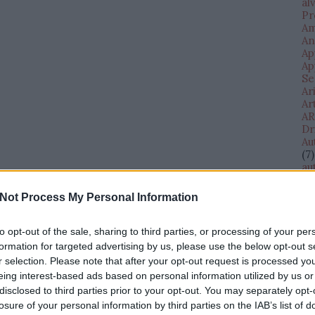
al
Pr
Am
An
Ap
Ap
Se
Ar
Ar
AR
Dr
Au
(
7
)
au
(
11
au
Not Process My Personal Information
Di
AV
te
to opt-out of the sale, sharing to third parties, or processing of your per
Ba
formation for targeted advertising by us, please use the below opt-out s
Ba
r selection. Please note that after your opt-out request is processed y
Il
eing interest-based ads based on personal information utilized by us or
Eg
disclosed to third parties prior to your opt-out. You may separately opt-
(
1
)
losure of your personal information by third parties on the IAB’s list of
bé