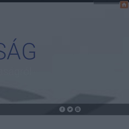
SÁG
aságról