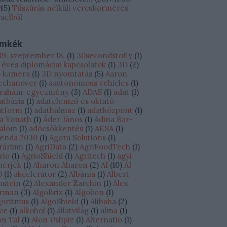
:45
)
Tűszúrás nélküli vércukormérés
raelből
ímkék
89. szeptember 18.
(
1
)
30secondstofly
(
1
)
 éves diplomáciai kapcsolatok
(
1
)
3D
(
2
)
 kamera
(
1
)
3D nyomtatás
(
5
)
Aaron
echanover
(
1
)
aautonomous vehicles
(
1
)
rahám-egyezmény
(
3
)
ADAS
(
1
)
adat
(
1
)
atbázis
(
1
)
adatelemző és oktató
atform
(
1
)
adathalmaz
(
1
)
adatközpont
(
1
)
a Yonath
(
1
)
Áder János
(
1
)
Adina Bar-
alom
(
1
)
adócsökkentés
(
1
)
AESA
(
1
)
enda 2030
(
1
)
Agora Solutions
(
1
)
rárium
(
1
)
AgriData
(
2
)
AgriFoodTech
(
1
)
rio
(
1
)
AgrioShield
(
1
)
Agritech
(
1
)
agyi
hérjék
(
1
)
Aharon Aharon
(
2
)
AI
(
10
)
AI
0
(
1
)
akcelerátor
(
2
)
Albánia
(
1
)
Albert
nstein
(
2
)
Alexander Zarchin
(
1
)
Alex
rman
(
3
)
AlgoBrix
(
1
)
Algolion
(
1
)
goritmus
(
1
)
AlgoShield
(
1
)
Alibaba
(
2
)
ice
(
1
)
alkohol
(
1
)
állatvilág
(
1
)
alma
(
1
)
on Tal
(
1
)
Alon Ushpiz
(
1
)
Alternatio
(
1
)