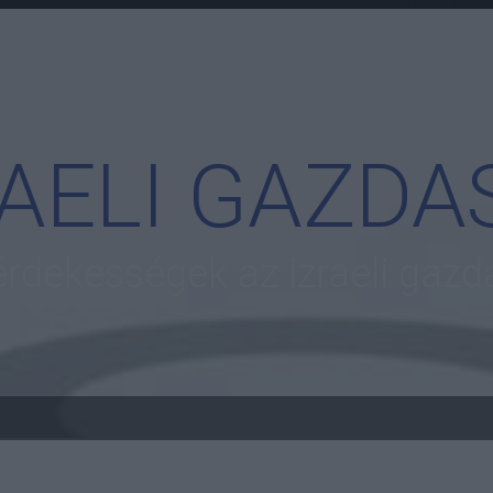
RAELI GAZDA
 érdekességek az izraeli gazd