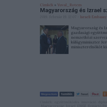
Címkék
»
Yuval_Rotem
Magyarország és Izrael 
2019. február 19. 12:07
-
Israeli Embassy
Magyarország és Iz
gazdasági együttmű
nemzetközi szervez
külügyminiszter Je
miniszterelnököt kí
Címkék:
együttműködés
innováció
diplo
Magyarország
Izrael
ENSZ
Szijjártó Pé