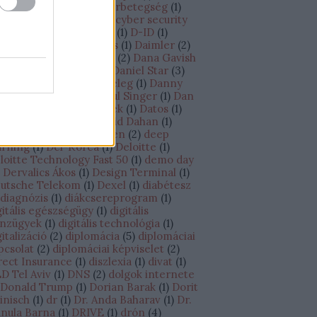
úcstechnológia
(
7
)
cukorbetegség
(
1
)
ine
(
1
)
Cybereason
(
4
)
cyber security
)
Cyber Week
(
2
)
Cylus
(
1
)
D-ID
(
1
)
ganatos megbetegedés
(
1
)
Daimler
(
2
)
AMO Academy
(
1
)
DAMS
(
2
)
Dana Gavish
Daniel Shechtman
(
2
)
Daniel Star
(
3
)
niel Zucker
(
1
)
Danit Peleg
(
1
)
Danny
ran
(
3
)
Dan Senor – Saul Singer
(
1
)
Dan
echtman
(
1
)
Darts Matek
(
1
)
Datos
(
1
)
vid Ben-Gurion
(
1
)
David Dahan
(
1
)
vid Wiernik
(
1
)
Debrecen
(
2
)
deep
arning
(
1
)
Dél-Korea
(
1
)
Deloitte
(
1
)
loitte Technology Fast 50
(
1
)
demo day
Dervalics Ákos
(
1
)
Design Terminal
(
1
)
utsche Telekom
(
1
)
Dexel
(
1
)
diabétesz
diagnózis
(
1
)
diákcsereprogram
(
1
)
gitális egészségügy
(
1
)
digitális
nzügyek
(
1
)
digitális technológia
(
1
)
gitalizáció
(
2
)
diplomácia
(
5
)
diplomáciai
pcsolat
(
2
)
diplomáciai képviselet
(
2
)
rect Insurance
(
1
)
diszlexia
(
1
)
divat
(
1
)
D Tel Aviv
(
1
)
DNS
(
2
)
dolgok internete
Donald Trump
(
1
)
Dorian Barak
(
1
)
Dorit
inisch
(
1
)
dr
(
1
)
Dr. Anda Baharav
(
1
)
Dr.
nula Barna
(
1
)
DRIVE
(
1
)
drón
(
4
)