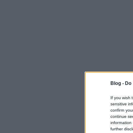
Blog -
Do 
If you wish 
sensitive in
confirm you
continue se
information 
further disc