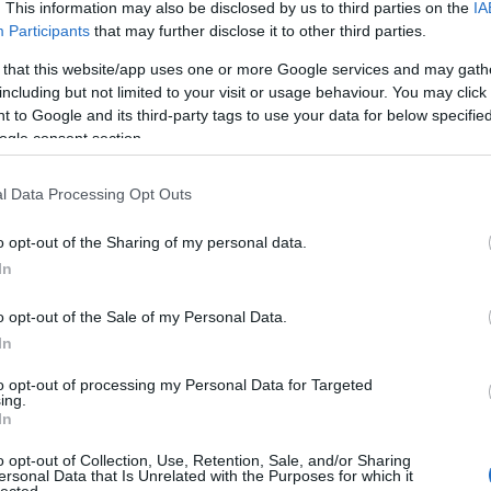
Eg
. This information may also be disclosed by us to third parties on the
IA
Be
Participants
that may further disclose it to other third parties.
Gu
Be
 that this website/app uses one or more Google services and may gath
Ha
including but not limited to your visit or usage behaviour. You may click 
Be
 to Google and its third-party tags to use your data for below specifi
st
ogle consent section.
ke
Bi
bi
l Data Processing Opt Outs
bi
bi
In
o opt-out of the Sharing of my personal data.
(
2
)
In
Bl
Bl
o opt-out of the Sale of my Personal Data.
Bo
(
3
)
In
(
1
)
Mű
to opt-out of processing my Personal Data for Targeted
Bu
ing.
In
Ga
Bu
Al
o opt-out of Collection, Use, Retention, Sale, and/or Sharing
ersonal Data that Is Unrelated with the Purposes for which it
Vá
lected.