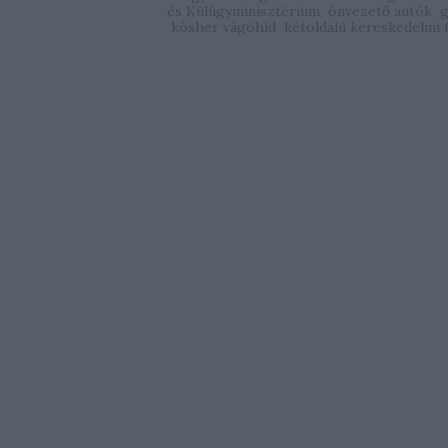
és Külügyminisztérium
önvezető autók
g
kósher vágóhíd
kétoldalú kereskedelmi