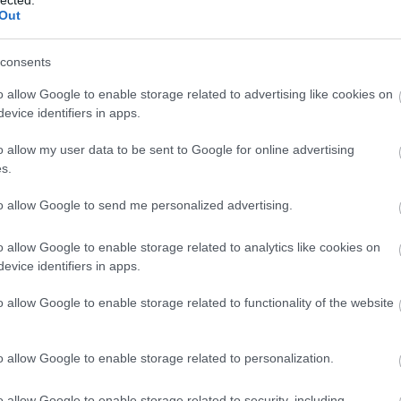
Bu
Out
bu
(
1
)
In
consents
Ce
Ce
o allow Google to enable storage related to advertising like cookies on
mi
evice identifiers in apps.
(
1
)
Po
o allow my user data to be sent to Google for online advertising
(
2
)
(
13
s.
Hu
(
1
)
to allow Google to send me personalized advertising.
Co
Bo
o allow Google to enable storage related to analytics like cookies on
Co
C
evice identifiers in apps.
dr
In
o allow Google to enable storage related to functionality of the website
In
Ca
cr
o allow Google to enable storage related to personalization.
Já
Kö
cs
o allow Google to enable storage related to security, including