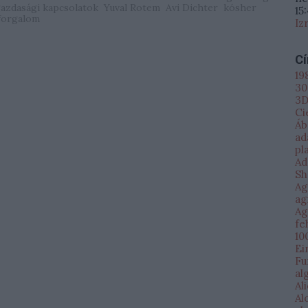
azdasági kapcsolatok
Yuval Rotem
Avi Dichter
kósher
15
 forgalom
Iz
C
19
30
3D
Ci
Áb
ad
pl
Ad
Sh
Ag
ag
Ag
fe
10
Ei
Fu
al
Al
Al