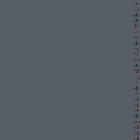
dr
20
(
1
)
(
1
)
Te
W
éd
(
1
)
eg
Mi
te
(
1
)
Ál
Eg
Ei
(
1
)
El
el
el
el
(
1
)
te
él
él
el