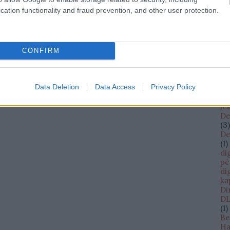
cs
cation functionality and fraud prevention, and other user protection.
cW
(
13
da
D
(
1
)
CONFIRM
Da
Bi
Sh
Data Deletion
Data Access
Privacy Policy
Da
Da
le
De
(
3
)
De
(
1
)
di
pé
di
ka
Di
DL
(
1
)
Be
Ha