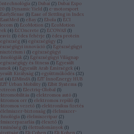
óntechnológia
(
2
)
Dubai
(
2
)
Dubai Expo
20
(
1
)
Dynamic Yield
(
1
)
e-motorsport
EarlySense
(
1
)
Ease of Settling in Index
EastMed
(
1
)
eBay
(
2
)
Ebola
(
1
)
ECI
lecom
(
1
)
EcoMotion
(
2
)
EcoMotion
eek
(
4
)
ECOncrete
(
2
)
ECOWAS
(
1
)
esvíz
(
1
)
édes fehérje
(
1
)
édes protein
egészség
(
6
)
egészségügy
(
2
)
észségügyi innováció
(
5
)
Egészségügyi
nisztérium i
(
1
)
egészségügyi
chnológiák
(
2
)
Egészségügyi Világnap
egészségügy és fitness
(
1
)
Egyesült
lamok
(
4
)
Egyesült Arab Emírségek
(
4
)
yesült Királyság
(
2
)
együttműködés
(
32
)
lat
(
4
)
EIMindA
(
1
)
EIT InnoEnergy HUB
EIT Urban Mobility
(
1
)
Elbit Systems
(
1
)
ectreon
(
1
)
Electriq-Global
(
1
)
ektromobilitás
(
1
)
elektromos autó
(
1
)
ektromos orr
(
1
)
elektromos repülő
(
1
)
ektromos vezető
(
1
)
elektronikus fizetés
élelmiszer-biztonság
(
1
)
élelmiszer-
chnológia
(
1
)
élelmiszeripar
(
2
)
elmiszerpazarlás
(
1
)
élesztő
(
1
)
etminőség
(
1
)
élettudományok
(
1
)
hízottság
(
1
)
Eli Cohen
(
3
)
Eli Kohen
(
2
)