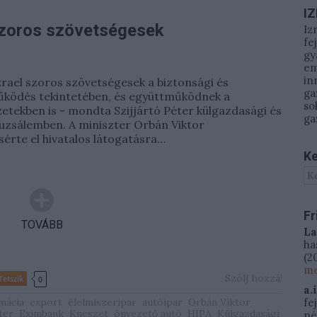
I
szoros szövetségesek
Iz
fe
gy
em
in
rael szoros szövetségesek a biztonsági és
ga
ködés tekintetében, és együttműködnek a
so
etekben is - mondta Szijjártó Péter külgazdasági és
ga
ruzsálemben. A miniszter Orbán Viktor
sérte el hivatalos látogatásra…
Ke
Fr
TOVÁBB
La
ha
(
20
me
Szólj hozzá!
Tetszik
0
a.
mácia
export
élelmiszeripar
autóipar
Orbán Viktor
fe
ter
Eximbank
Kneszet
önvezető autó
HIPA
Külgazdasági
né