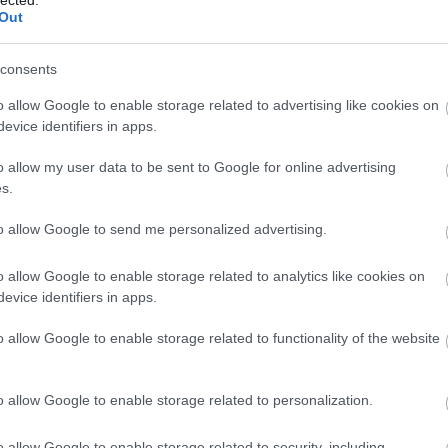
Bu
Out
bu
(
1
)
In
consents
Ce
Ce
o allow Google to enable storage related to advertising like cookies on
mi
evice identifiers in apps.
(
1
)
Po
o allow my user data to be sent to Google for online advertising
(
1
)
(
13
s.
Hu
(
1
)
to allow Google to send me personalized advertising.
Co
Bo
o allow Google to enable storage related to analytics like cookies on
Co
C
evice identifiers in apps.
dr
In
o allow Google to enable storage related to functionality of the website
In
Ca
cr
o allow Google to enable storage related to personalization.
Já
Kö
cs
o allow Google to enable storage related to security, including