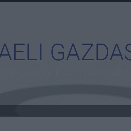
RAELI GAZDA
 érdekességek az izraeli gazd