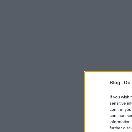
Blog -
Do 
If you wish 
sensitive in
confirm you
continue se
information 
further disc