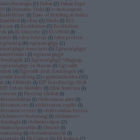
óntechnológia
(
2
)
Dubai
(
2
)
Dubai Expo
20
(
1
)
Dynamic Yield
(
1
)
e-motorsport
EarlySense
(
1
)
Ease of Settling in Index
EastMed
(
1
)
eBay
(
2
)
Ebola
(
1
)
ECI
lecom
(
1
)
EcoMotion
(
2
)
EcoMotion
eek
(
4
)
ECOncrete
(
2
)
ECOWAS
(
1
)
esvíz
(
1
)
édes fehérje
(
1
)
édes protein
egészség
(
6
)
egészségügy
(
2
)
észségügyi innováció
(
5
)
Egészségügyi
nisztérium i
(
1
)
egészségügyi
chnológiák
(
2
)
Egészségügyi Világnap
egészségügy és fitness
(
1
)
Egyesült
lamok
(
4
)
Egyesült Arab Emírségek
(
4
)
yesült Királyság
(
2
)
együttműködés
(
32
)
lat
(
4
)
EIMindA
(
1
)
EIT InnoEnergy HUB
EIT Urban Mobility
(
1
)
Elbit Systems
(
1
)
ectreon
(
1
)
Electriq-Global
(
1
)
ektromobilitás
(
1
)
elektromos autó
(
1
)
ektromos orr
(
1
)
elektromos repülő
(
1
)
ektromos vezető
(
1
)
elektronikus fizetés
élelmiszer-biztonság
(
1
)
élelmiszer-
chnológia
(
1
)
élelmiszeripar
(
2
)
elmiszerpazarlás
(
1
)
élesztő
(
1
)
etminőség
(
1
)
élettudományok
(
1
)
hízottság
(
1
)
Eli Cohen
(
3
)
Eli Kohen
(
2
)