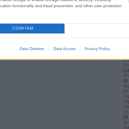
cs
cation functionality and fraud prevention, and other user protection.
cW
(
13
da
D
(
1
)
CONFIRM
Da
Bi
Sh
Data Deletion
Data Access
Privacy Policy
Da
Da
le
De
(
3
)
De
(
1
)
di
pé
di
ka
Di
DL
(
1
)
Be
Ha