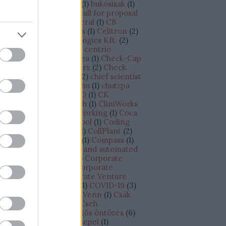
dapest - Tel-Aviv járat
(
1
)
bukósisak
(
1
)
siness plan
(
1
)
BVK
(
8
)
call for proposal
CAPEX
(
1
)
Cape Canaveral
(
1
)
CB
sights
(
1
)
cégértékesítés
(
1
)
Celitron
(
2
)
litron Medical Technologies Kft.
(
2
)
llCure
(
1
)
CellDetect
(
1
)
centrio
croprocessor
(
1
)
Cesarea
(
1
)
Check-Cap
CheckINN
(
1
)
Checkmarx
(
2
)
Check
int
(
3
)
Chief Scientist
(
2
)
chief scientist
chip
(
1
)
chipgyártó
(
1
)
chu
(
1
)
chutzpa
)
címkézés
(
1
)
CINADCO
(
1
)
CK
tchison
(
1
)
Climate Tech
(
1
)
CliniWorks
Cnoga Medical
(
1
)
co-working
(
1
)
Coca
la
(
1
)
Cockpit
(
1
)
Codecool
(
1
)
Coding
otcamp
(
1
)
CofaceBdi
(
1
)
CollPlant
(
2
)
losseum Sport
(
1
)
Colu
(
1
)
Compass
(
1
)
ompugen
(
1
)
connected and automated
iving
(
1
)
Continental
(
2
)
Corporate
novation Antenna
(
1
)
Corporate
novation Lab
(
1
)
Corporate Venture
pital Outposts /CVC/
(
1
)
COVID-19
(
3
)
owdfunding
(
2
)
CRO of Venn
(
1
)
Csák
nos
(
1
)
csapatépítés
(
1
)
Cseh
ztársaság
(
2
)
csepegtetős öntözés
(
6
)
epegtető öntözés
(
1
)
Csepel
(
1
)