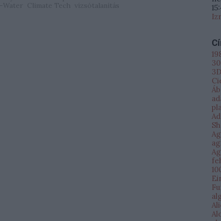
-Water
Climate Tech
vízsótalanítás
15
Iz
C
19
30
3D
Ci
Áb
ad
pl
Ad
Sh
Ag
ag
Ag
fe
10
Ei
Fu
al
Al
Al