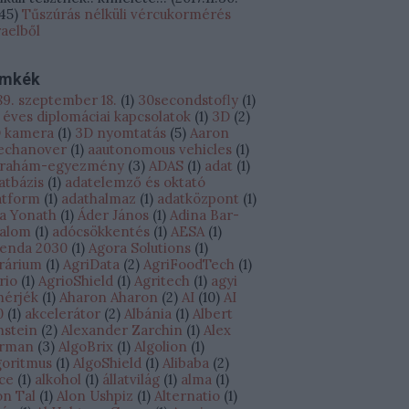
:45
)
Tűszúrás nélküli vércukormérés
raelből
ímkék
89. szeptember 18.
(
1
)
30secondstofly
(
1
)
 éves diplomáciai kapcsolatok
(
1
)
3D
(
2
)
 kamera
(
1
)
3D nyomtatás
(
5
)
Aaron
echanover
(
1
)
aautonomous vehicles
(
1
)
rahám-egyezmény
(
3
)
ADAS
(
1
)
adat
(
1
)
atbázis
(
1
)
adatelemző és oktató
atform
(
1
)
adathalmaz
(
1
)
adatközpont
(
1
)
a Yonath
(
1
)
Áder János
(
1
)
Adina Bar-
alom
(
1
)
adócsökkentés
(
1
)
AESA
(
1
)
enda 2030
(
1
)
Agora Solutions
(
1
)
rárium
(
1
)
AgriData
(
2
)
AgriFoodTech
(
1
)
rio
(
1
)
AgrioShield
(
1
)
Agritech
(
1
)
agyi
hérjék
(
1
)
Aharon Aharon
(
2
)
AI
(
10
)
AI
0
(
1
)
akcelerátor
(
2
)
Albánia
(
1
)
Albert
nstein
(
2
)
Alexander Zarchin
(
1
)
Alex
rman
(
3
)
AlgoBrix
(
1
)
Algolion
(
1
)
goritmus
(
1
)
AlgoShield
(
1
)
Alibaba
(
2
)
ice
(
1
)
alkohol
(
1
)
állatvilág
(
1
)
alma
(
1
)
on Tal
(
1
)
Alon Ushpiz
(
1
)
Alternatio
(
1
)