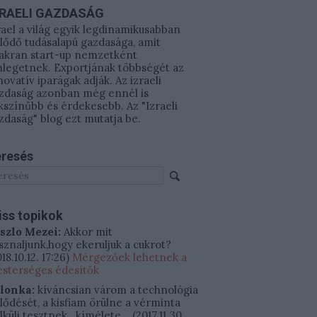
ZRAELI GAZDASÁG
rael a világ egyik legdinamikusabban
jlődő tudásalapú gazdasága, amit
akran start-up nemzetként
legetnek. Exportjának többségét az
novatív iparágak adják. Az izraeli
zdaság azonban még ennél is
kszínűbb és érdekesebb. Az "Izraeli
zdaság" blog ezt mutatja be.
resés
iss topikok
szlo Mezei:
Akkor mit
sznaljunk,hogy ekeruljuk a cukrot?
18.10.12. 17:26
)
Mérgezőek lehetnek a
sterséges édesítők
ilonka:
kíváncsian várom a technológia
jlődését, a kisfiam örülne a vérminta
lküli tesztnek.. kímélete...
(
2017.11.30.