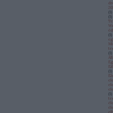
dr
20
(
1
)
(
1
)
Te
W
éd
(
1
)
eg
Mi
te
(
1
)
Ál
Eg
Ei
(
1
)
El
el
el
el
(
1
)
te
él
él
el