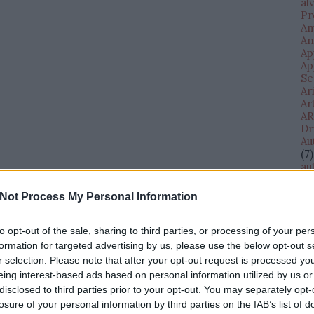
al
Pr
Am
An
Ap
Ap
Se
Ar
Ar
AR
Dr
Au
(
7
)
au
(
11
au
Not Process My Personal Information
Di
AV
te
to opt-out of the sale, sharing to third parties, or processing of your per
Ba
formation for targeted advertising by us, please use the below opt-out s
Ba
r selection. Please note that after your opt-out request is processed y
Il
eing interest-based ads based on personal information utilized by us or
Eg
disclosed to third parties prior to your opt-out. You may separately opt-
(
1
)
losure of your personal information by third parties on the IAB’s list of
bé