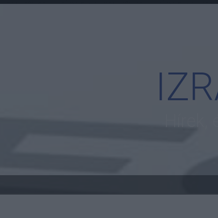
IZ
Hírek,