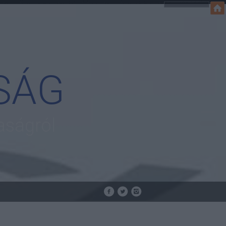
SÁG
aságról