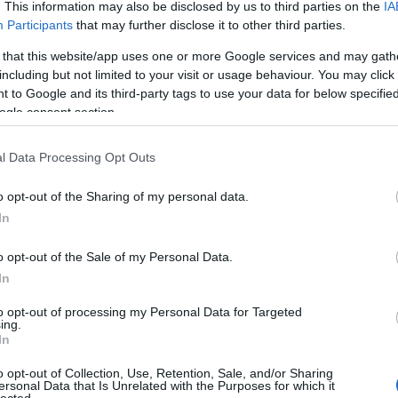
Eg
. This information may also be disclosed by us to third parties on the
IA
Be
Participants
that may further disclose it to other third parties.
Gu
Be
 that this website/app uses one or more Google services and may gath
Ha
including but not limited to your visit or usage behaviour. You may click 
Be
 to Google and its third-party tags to use your data for below specifi
st
ogle consent section.
ke
Bi
bi
l Data Processing Opt Outs
bi
bi
In
o opt-out of the Sharing of my personal data.
(
2
)
In
Bl
Bl
o opt-out of the Sale of my Personal Data.
Bo
(
3
)
In
(
1
)
Mű
to opt-out of processing my Personal Data for Targeted
Bu
ing.
In
Ga
Bu
Al
o opt-out of Collection, Use, Retention, Sale, and/or Sharing
ersonal Data that Is Unrelated with the Purposes for which it
Vá
lected.