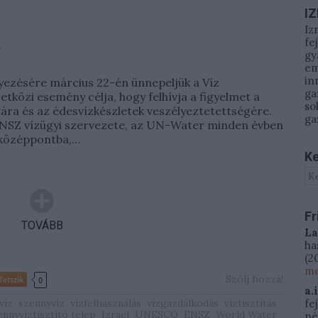
I
Iz
fe
y
gy
em
in
zésére március 22-én ünnepeljük a Víz
ga
etközi esemény célja, hogy felhívja a figyelmet a
so
gára és az édesvízkészletek veszélyeztetettségére.
ga
NSZ vízügyi szervezete, az UN-Water minden évben
 középpontba,…
Ke
Fr
TOVÁBB
La
ha
(
20
me
Szólj hozzá!
Tetszik
0
a.
víz
szennyvíz
vízfelhasználás
vízgazdálkodás
víztisztítás
fe
ennyvíztisztító telep
Izrael
UNESCO
ENSZ
World Water
né