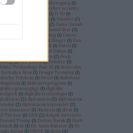
úcstechnológia
(
7
)
cukorbetegség
(
1
)
ine
(
1
)
Cybereason
(
4
)
cyber security
)
Cyber Week
(
2
)
Cylus
(
1
)
D-ID
(
1
)
ganatos megbetegedés
(
1
)
Daimler
(
2
)
AMO Academy
(
1
)
DAMS
(
2
)
Dana Gavish
Daniel Shechtman
(
2
)
Daniel Star
(
3
)
niel Zucker
(
1
)
Danit Peleg
(
1
)
Danny
ran
(
3
)
Dan Senor – Saul Singer
(
1
)
Dan
echtman
(
1
)
Darts Matek
(
1
)
Datos
(
1
)
vid Ben-Gurion
(
1
)
David Dahan
(
1
)
vid Wiernik
(
1
)
Debrecen
(
2
)
deep
arning
(
1
)
Dél-Korea
(
1
)
Deloitte
(
1
)
loitte Technology Fast 50
(
1
)
demo day
Dervalics Ákos
(
1
)
Design Terminal
(
1
)
utsche Telekom
(
1
)
Dexel
(
1
)
diabétesz
diagnózis
(
1
)
diákcsereprogram
(
1
)
gitális egészségügy
(
1
)
digitális
nzügyek
(
1
)
digitális technológia
(
1
)
gitalizáció
(
2
)
diplomácia
(
5
)
diplomáciai
pcsolat
(
2
)
diplomáciai képviselet
(
2
)
rect Insurance
(
1
)
diszlexia
(
1
)
divat
(
1
)
D Tel Aviv
(
1
)
DNS
(
2
)
dolgok internete
Donald Trump
(
1
)
Dorian Barak
(
1
)
Dorit
inisch
(
1
)
dr
(
1
)
Dr. Anda Baharav
(
1
)
Dr.
nula Barna
(
1
)
DRIVE
(
1
)
drón
(
4
)