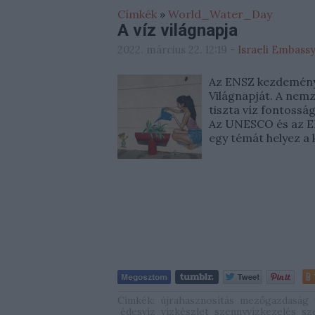
Címkék
»
World_Water_Day
A víz világnapja
2022. március 22. 12:19
-
Israeli Embass
Az ENSZ kezdeménye
Világnapját. A nemz
tiszta víz fontossá
Az UNESCO és az E
egy témát helyez a
Címkék:
újrahasznosítás
mezőgazdaság
édesvíz
vízkészlet
szennyvízkezelés
sz