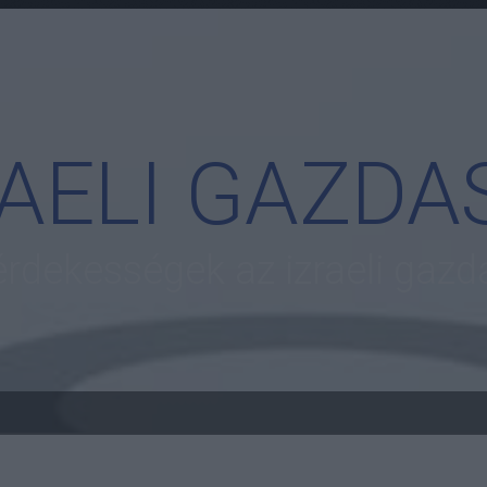
RAELI GAZDA
 érdekességek az izraeli gazd