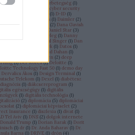
úcstechnológia
(
7
)
cukorbetegség
(
1
)
ine
(
1
)
Cybereason
(
4
)
cyber security
)
Cyber Week
(
2
)
Cylus
(
1
)
D-ID
(
1
)
ganatos megbetegedés
(
1
)
Daimler
(
2
)
AMO Academy
(
1
)
DAMS
(
2
)
Dana Gavish
Daniel Shechtman
(
2
)
Daniel Star
(
3
)
niel Zucker
(
1
)
Danit Peleg
(
1
)
Danny
ran
(
3
)
Dan Senor – Saul Singer
(
1
)
Dan
echtman
(
1
)
Darts Matek
(
1
)
Datos
(
1
)
vid Ben-Gurion
(
1
)
David Dahan
(
1
)
vid Wiernik
(
1
)
Debrecen
(
2
)
deep
arning
(
1
)
Dél-Korea
(
1
)
Deloitte
(
1
)
loitte Technology Fast 50
(
1
)
demo day
Dervalics Ákos
(
1
)
Design Terminal
(
1
)
utsche Telekom
(
1
)
Dexel
(
1
)
diabétesz
diagnózis
(
1
)
diákcsereprogram
(
1
)
gitális egészségügy
(
1
)
digitális
nzügyek
(
1
)
digitális technológia
(
1
)
gitalizáció
(
2
)
diplomácia
(
5
)
diplomáciai
pcsolat
(
2
)
diplomáciai képviselet
(
2
)
rect Insurance
(
1
)
diszlexia
(
1
)
divat
(
1
)
D Tel Aviv
(
1
)
DNS
(
2
)
dolgok internete
Donald Trump
(
1
)
Dorian Barak
(
1
)
Dorit
inisch
(
1
)
dr
(
1
)
Dr. Anda Baharav
(
1
)
Dr.
nula Barna
(
1
)
DRIVE
(
1
)
drón
(
4
)