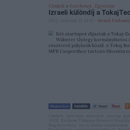
Címkék
»
Széchenyi_Egyetem
Izraeli különdíj a TokajT
2022. március 31. 14:13
-
Israeli Embassy
Két startupot díjaztak a Tokaj-Ze
Wáberer György kormánybiztos á
résztvevő pályázók közül. A Tokaj Bo
MFB Csoporthoz tartozó Hiventure
Címkék:
turizmus
innováció
startup
ga
IVSZ
Szellemi Tulajdon Nemzeti Hivatala
Nagykövetség
Yacov Hadas-Handelsman
Transylvania
mentorációs különdíj
Tokaj