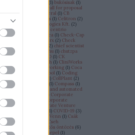
dapest - Tel-Aviv járat
(
1
)
bukósisak
(
1
)
siness plan
(
1
)
BVK
(
8
)
call for proposal
CAPEX
(
1
)
Cape Canaveral
(
1
)
CB
sights
(
1
)
cégértékesítés
(
1
)
Celitron
(
2
)
litron Medical Technologies Kft.
(
2
)
llCure
(
1
)
CellDetect
(
1
)
centrio
croprocessor
(
1
)
Cesarea
(
1
)
Check-Cap
CheckINN
(
1
)
Checkmarx
(
2
)
Check
int
(
3
)
Chief Scientist
(
2
)
chief scientist
chip
(
1
)
chipgyártó
(
1
)
chu
(
1
)
chutzpa
)
címkézés
(
1
)
CINADCO
(
1
)
CK
tchison
(
1
)
Climate Tech
(
1
)
CliniWorks
Cnoga Medical
(
1
)
co-working
(
1
)
Coca
la
(
1
)
Cockpit
(
1
)
Codecool
(
1
)
Coding
otcamp
(
1
)
CofaceBdi
(
1
)
CollPlant
(
2
)
losseum Sport
(
1
)
Colu
(
1
)
Compass
(
1
)
ompugen
(
1
)
connected and automated
iving
(
1
)
Continental
(
2
)
Corporate
novation Antenna
(
1
)
Corporate
novation Lab
(
1
)
Corporate Venture
pital Outposts /CVC/
(
1
)
COVID-19
(
3
)
owdfunding
(
2
)
CRO of Venn
(
1
)
Csák
nos
(
1
)
csapatépítés
(
1
)
Cseh
ztársaság
(
2
)
csepegtetős öntözés
(
6
)
epegtető öntözés
(
1
)
Csepel
(
1
)