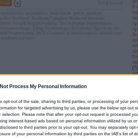
al
Szólj hozzá!
Tetszik
0
Pr
Am
befektetés
szimulátor
bukósisak
pitch
mentor
An
elisz Norbert
Szellemi Tulajdon Nemzeti Hivatala
tures
Izraeli Nagykövetség
Yacov Hadas-Handelsman
Ap
formanceology
Kling Technology
Széchenyi Egyetem
Dr.
Ap
ial Transylvania
MFB Csoport
e-motorsport
adatelemző
Se
szakmai partner
Ar
Ar
AR
Dr
Au
(
7
)
au
(
11
au
Not Process My Personal Information
Di
AV
te
to opt-out of the sale, sharing to third parties, or processing of your per
Ba
formation for targeted advertising by us, please use the below opt-out s
Ba
r selection. Please note that after your opt-out request is processed y
Il
eing interest-based ads based on personal information utilized by us or
Eg
disclosed to third parties prior to your opt-out. You may separately opt-
(
1
)
losure of your personal information by third parties on the IAB’s list of
bé