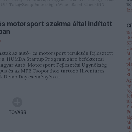
.UP
Tokaj-Zemplén térség
cWine
iBarel
CheckINN
15
Iz
 és motorsport szakma által indított
C
ban
19
30
y
3D
Ci
jaztak az autó- és motorsport területén fejlesztett
Áb
rt a HUMDA Startup Program záró befektetési
ad
pl
agyar Autó-Motorsport Fejlesztési Ügynökség
Ad
mpus és az MFB Csoporthoz tartozó Hiventures
Sh
ak Demo Day eseményén a…
Ag
ag
Ag
fe
10
Ei
Fu
TOVÁBB
al
Al
Al