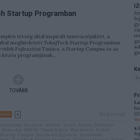
I
ech Startup Programban
Iz
fe
gy
em
in
mplén térség által inspirált innovációjukért, a
ga
ltal meghirdetett TokajTech Startup Programban
so
rvidék Fejlesztési Tanács, a Startup Campus és az
ga
s közös programjának…
Ke
TOVÁBB
Fr
La
ha
(
20
Szólj hozzá!
Tetszik
0
me
sztronómia
borászat
mentor
Izrael
Szepsy Pincészet
a.
demo day
NKFIH
Vinnai Balázs
Hiventures
Izraeli
fe
Startup Campus
Széchenyi Egyetem
Xponential
né
Tech
TokajTech Startup Program
Wáberer György
Tokaj