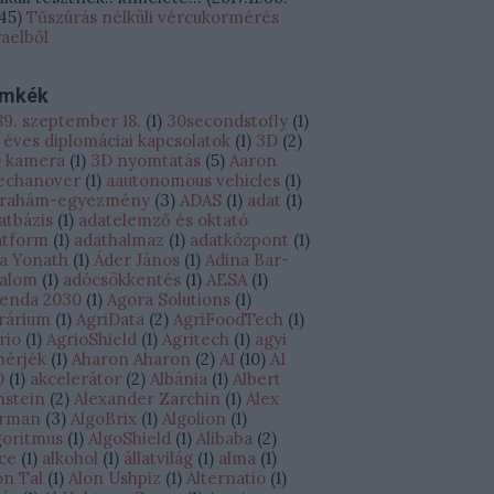
:45
)
Tűszúrás nélküli vércukormérés
raelből
ímkék
89. szeptember 18.
(
1
)
30secondstofly
(
1
)
 éves diplomáciai kapcsolatok
(
1
)
3D
(
2
)
 kamera
(
1
)
3D nyomtatás
(
5
)
Aaron
echanover
(
1
)
aautonomous vehicles
(
1
)
rahám-egyezmény
(
3
)
ADAS
(
1
)
adat
(
1
)
atbázis
(
1
)
adatelemző és oktató
atform
(
1
)
adathalmaz
(
1
)
adatközpont
(
1
)
a Yonath
(
1
)
Áder János
(
1
)
Adina Bar-
alom
(
1
)
adócsökkentés
(
1
)
AESA
(
1
)
enda 2030
(
1
)
Agora Solutions
(
1
)
rárium
(
1
)
AgriData
(
2
)
AgriFoodTech
(
1
)
rio
(
1
)
AgrioShield
(
1
)
Agritech
(
1
)
agyi
hérjék
(
1
)
Aharon Aharon
(
2
)
AI
(
10
)
AI
0
(
1
)
akcelerátor
(
2
)
Albánia
(
1
)
Albert
nstein
(
2
)
Alexander Zarchin
(
1
)
Alex
rman
(
3
)
AlgoBrix
(
1
)
Algolion
(
1
)
goritmus
(
1
)
AlgoShield
(
1
)
Alibaba
(
2
)
ice
(
1
)
alkohol
(
1
)
állatvilág
(
1
)
alma
(
1
)
on Tal
(
1
)
Alon Ushpiz
(
1
)
Alternatio
(
1
)