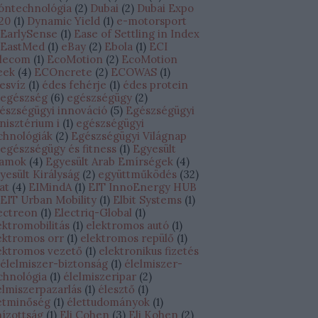
óntechnológia
(
2
)
Dubai
(
2
)
Dubai Expo
20
(
1
)
Dynamic Yield
(
1
)
e-motorsport
EarlySense
(
1
)
Ease of Settling in Index
EastMed
(
1
)
eBay
(
2
)
Ebola
(
1
)
ECI
lecom
(
1
)
EcoMotion
(
2
)
EcoMotion
eek
(
4
)
ECOncrete
(
2
)
ECOWAS
(
1
)
esvíz
(
1
)
édes fehérje
(
1
)
édes protein
egészség
(
6
)
egészségügy
(
2
)
észségügyi innováció
(
5
)
Egészségügyi
nisztérium i
(
1
)
egészségügyi
chnológiák
(
2
)
Egészségügyi Világnap
egészségügy és fitness
(
1
)
Egyesült
lamok
(
4
)
Egyesült Arab Emírségek
(
4
)
yesült Királyság
(
2
)
együttműködés
(
32
)
lat
(
4
)
EIMindA
(
1
)
EIT InnoEnergy HUB
EIT Urban Mobility
(
1
)
Elbit Systems
(
1
)
ectreon
(
1
)
Electriq-Global
(
1
)
ektromobilitás
(
1
)
elektromos autó
(
1
)
ektromos orr
(
1
)
elektromos repülő
(
1
)
ektromos vezető
(
1
)
elektronikus fizetés
élelmiszer-biztonság
(
1
)
élelmiszer-
chnológia
(
1
)
élelmiszeripar
(
2
)
elmiszerpazarlás
(
1
)
élesztő
(
1
)
etminőség
(
1
)
élettudományok
(
1
)
hízottság
(
1
)
Eli Cohen
(
3
)
Eli Kohen
(
2
)