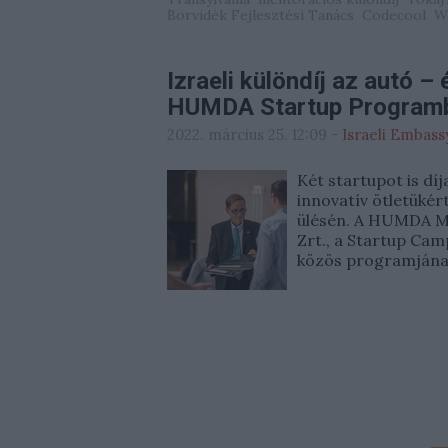
Borvidék Fejlesztési Tanács
Codecool
W
Izraeli különdíj az autó –
HUMDA Startup Program
2022. március 25. 12:09
-
Israeli Embass
Két startupot is dí
innovatív ötletüké
ülésén. A HUMDA M
Zrt., a Startup Ca
közös programján