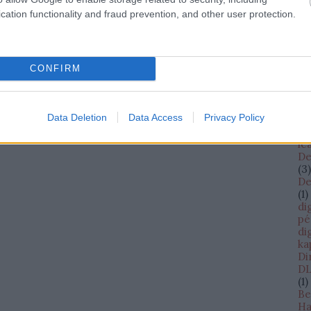
cs
cation functionality and fraud prevention, and other user protection.
cW
(
13
da
D
(
1
)
CONFIRM
Da
Bi
Sh
Data Deletion
Data Access
Privacy Policy
Da
Da
le
De
(
3
)
De
(
1
)
di
pé
di
ka
Di
DL
(
1
)
Be
Ha