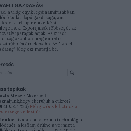
ZRAELI GAZDASÁG
rael a világ egyik legdinamikusabban
jlődő tudásalapú gazdasága, amit
akran start-up nemzetként
legetnek. Exportjának többségét az
novatív iparágak adják. Az izraeli
zdaság azonban még ennél is
kszínűbb és érdekesebb. Az "Izraeli
zdaság" blog ezt mutatja be.
resés
iss topikok
szlo Mezei:
Akkor mit
sznaljunk,hogy ekeruljuk a cukrot?
18.10.12. 17:26
)
Mérgezőek lehetnek a
sterséges édesítők
ilonka:
kíváncsian várom a technológia
jlődését, a kisfiam örülne a vérminta
lküli tesztnek.. kímélete...
(
2017.11.30.