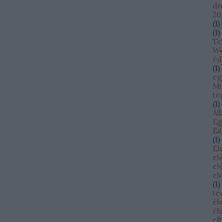
dr
20
(
1
)
(
1
)
Te
W
éd
(
1
)
eg
Mi
te
(
1
)
Ál
Eg
Ei
(
1
)
El
el
el
el
(
1
)
te
él
él
el