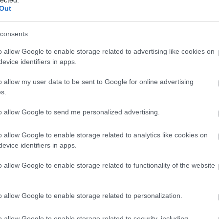
Bu
Out
bu
(
1
)
In
consents
Ce
Ce
o allow Google to enable storage related to advertising like cookies on
mi
evice identifiers in apps.
(
1
)
Po
o allow my user data to be sent to Google for online advertising
(
1
)
(
13
s.
Hu
(
1
)
to allow Google to send me personalized advertising.
Co
Bo
o allow Google to enable storage related to analytics like cookies on
Co
C
evice identifiers in apps.
dr
In
o allow Google to enable storage related to functionality of the website
In
Ca
cr
o allow Google to enable storage related to personalization.
Já
Kö
cs
o allow Google to enable storage related to security, including