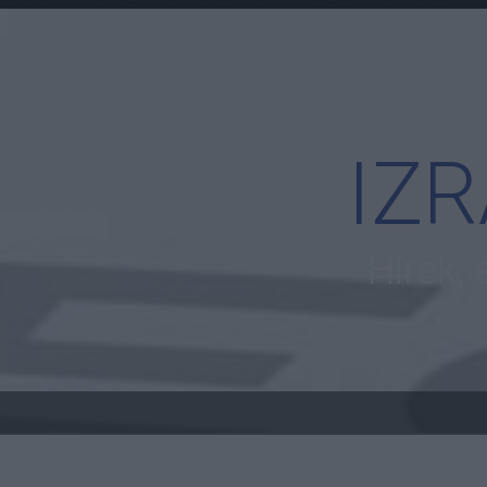
IZ
Hírek,