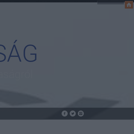
SÁG
aságról