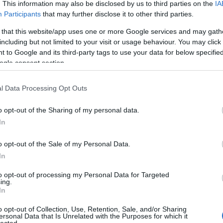
Eg
. This information may also be disclosed by us to third parties on the
IA
Be
Participants
that may further disclose it to other third parties.
Gu
Be
 that this website/app uses one or more Google services and may gath
Ha
including but not limited to your visit or usage behaviour. You may click 
Be
 to Google and its third-party tags to use your data for below specifi
st
ogle consent section.
ke
Bi
bi
l Data Processing Opt Outs
bi
bi
In
o opt-out of the Sharing of my personal data.
(
2
)
In
Bl
Bl
o opt-out of the Sale of my Personal Data.
Bo
(
3
)
In
(
1
)
Mű
to opt-out of processing my Personal Data for Targeted
Bu
ing.
In
Ga
Bu
Al
o opt-out of Collection, Use, Retention, Sale, and/or Sharing
ersonal Data that Is Unrelated with the Purposes for which it
Vá
lected.