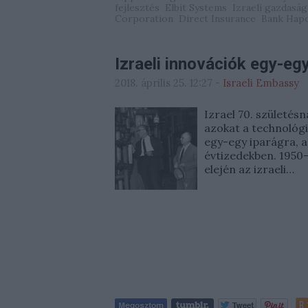
fejlesztés
Elbit Systems
Izraeli gazdaság
Corporation
Direct Insurance
Bank Hap
Izraeli innovációk egy-eg
2018. április 25. 12:27
-
Israeli Embassy
Izrael 70. születés
azokat a technológi
egy-egy iparágra, a
évtizedekben. 1950-
elején az izraeli…