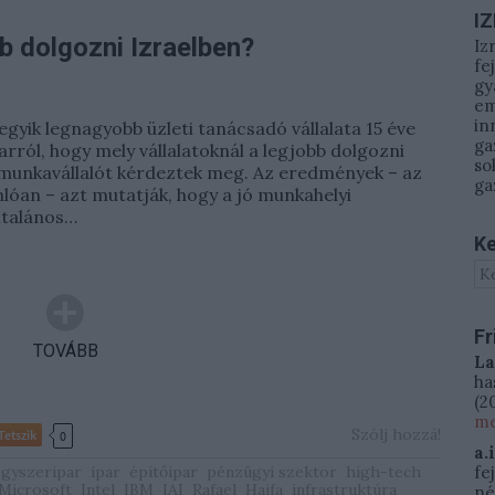
I
bb dolgozni Izraelben?
Iz
fe
gy
em
in
egyik legnagyobb üzleti tanácsadó vállalata 15 éve
ga
 arról, hogy mely vállalatoknál a legjobb dolgozni
so
 munkavállalót kérdeztek meg. Az eredmények – az
ga
lóan – azt mutatják, hogy a jó munkahelyi
ltalános…
Ke
Fr
TOVÁBB
La
ha
(
20
me
Szólj hozzá!
Tetszik
0
a.
gyszeripar
ipar
építőipar
pénzügyi szektor
high-tech
fe
Microsoft
Intel
IBM
IAI
Rafael
Haifa
infrastruktúra
né