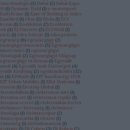
óntechnológia
(
2
)
Dubai
(
2
)
Dubai Expo
20
(
1
)
Dynamic Yield
(
1
)
e-motorsport
EarlySense
(
1
)
Ease of Settling in Index
EastMed
(
1
)
eBay
(
2
)
Ebola
(
1
)
ECI
lecom
(
1
)
EcoMotion
(
2
)
EcoMotion
eek
(
4
)
ECOncrete
(
2
)
ECOWAS
(
1
)
esvíz
(
1
)
édes fehérje
(
1
)
édes protein
egészség
(
6
)
egészségügy
(
2
)
észségügyi innováció
(
5
)
Egészségügyi
nisztérium i
(
1
)
egészségügyi
chnológiák
(
2
)
Egészségügyi Világnap
egészségügy és fitness
(
1
)
Egyesült
lamok
(
4
)
Egyesült Arab Emírségek
(
4
)
yesült Királyság
(
2
)
együttműködés
(
32
)
lat
(
4
)
EIMindA
(
1
)
EIT InnoEnergy HUB
EIT Urban Mobility
(
1
)
Elbit Systems
(
1
)
ectreon
(
1
)
Electriq-Global
(
1
)
ektromobilitás
(
1
)
elektromos autó
(
1
)
ektromos orr
(
1
)
elektromos repülő
(
1
)
ektromos vezető
(
1
)
elektronikus fizetés
élelmiszer-biztonság
(
1
)
élelmiszer-
chnológia
(
1
)
élelmiszeripar
(
2
)
elmiszerpazarlás
(
1
)
élesztő
(
1
)
etminőség
(
1
)
élettudományok
(
1
)
hízottság
(
1
)
Eli Cohen
(
3
)
Eli Kohen
(
2
)