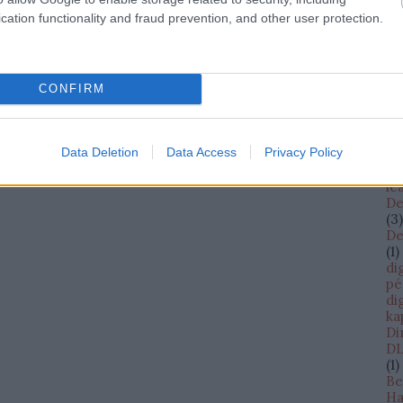
cs
cation functionality and fraud prevention, and other user protection.
cW
(
13
da
D
(
1
)
CONFIRM
Da
Bi
Sh
Data Deletion
Data Access
Privacy Policy
Da
Da
le
De
(
3
)
De
(
1
)
di
pé
di
ka
Di
DL
(
1
)
Be
Ha