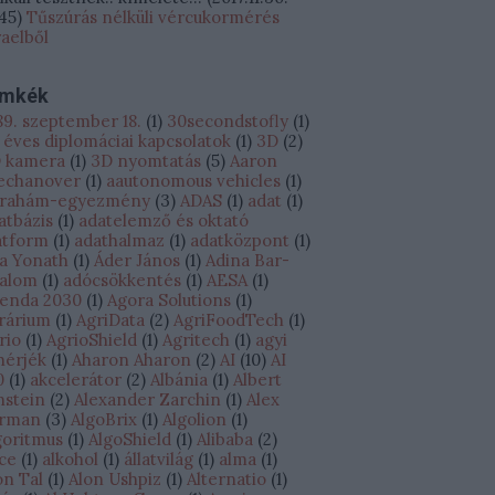
:45
)
Tűszúrás nélküli vércukormérés
raelből
ímkék
89. szeptember 18.
(
1
)
30secondstofly
(
1
)
 éves diplomáciai kapcsolatok
(
1
)
3D
(
2
)
 kamera
(
1
)
3D nyomtatás
(
5
)
Aaron
echanover
(
1
)
aautonomous vehicles
(
1
)
rahám-egyezmény
(
3
)
ADAS
(
1
)
adat
(
1
)
atbázis
(
1
)
adatelemző és oktató
atform
(
1
)
adathalmaz
(
1
)
adatközpont
(
1
)
a Yonath
(
1
)
Áder János
(
1
)
Adina Bar-
alom
(
1
)
adócsökkentés
(
1
)
AESA
(
1
)
enda 2030
(
1
)
Agora Solutions
(
1
)
rárium
(
1
)
AgriData
(
2
)
AgriFoodTech
(
1
)
rio
(
1
)
AgrioShield
(
1
)
Agritech
(
1
)
agyi
hérjék
(
1
)
Aharon Aharon
(
2
)
AI
(
10
)
AI
0
(
1
)
akcelerátor
(
2
)
Albánia
(
1
)
Albert
nstein
(
2
)
Alexander Zarchin
(
1
)
Alex
rman
(
3
)
AlgoBrix
(
1
)
Algolion
(
1
)
goritmus
(
1
)
AlgoShield
(
1
)
Alibaba
(
2
)
ice
(
1
)
alkohol
(
1
)
állatvilág
(
1
)
alma
(
1
)
on Tal
(
1
)
Alon Ushpiz
(
1
)
Alternatio
(
1
)