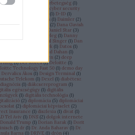
úcstechnológia
(
7
)
cukorbetegség
(
1
)
ine
(
1
)
Cybereason
(
4
)
cyber security
)
Cyber Week
(
2
)
Cylus
(
1
)
D-ID
(
1
)
ganatos megbetegedés
(
1
)
Daimler
(
2
)
AMO Academy
(
1
)
DAMS
(
2
)
Dana Gavish
Daniel Shechtman
(
2
)
Daniel Star
(
3
)
niel Zucker
(
1
)
Danit Peleg
(
1
)
Danny
ran
(
3
)
Dan Senor – Saul Singer
(
1
)
Dan
echtman
(
1
)
Darts Matek
(
1
)
Datos
(
1
)
vid Ben-Gurion
(
1
)
David Dahan
(
1
)
vid Wiernik
(
1
)
Debrecen
(
2
)
deep
arning
(
1
)
Dél-Korea
(
1
)
Deloitte
(
1
)
loitte Technology Fast 50
(
1
)
demo day
Dervalics Ákos
(
1
)
Design Terminal
(
1
)
utsche Telekom
(
1
)
Dexel
(
1
)
diabétesz
diagnózis
(
1
)
diákcsereprogram
(
1
)
gitális egészségügy
(
1
)
digitális
nzügyek
(
1
)
digitális technológia
(
1
)
gitalizáció
(
2
)
diplomácia
(
5
)
diplomáciai
pcsolat
(
2
)
diplomáciai képviselet
(
2
)
rect Insurance
(
1
)
diszlexia
(
1
)
divat
(
1
)
D Tel Aviv
(
1
)
DNS
(
2
)
dolgok internete
Donald Trump
(
1
)
Dorian Barak
(
1
)
Dorit
inisch
(
1
)
dr
(
1
)
Dr. Anda Baharav
(
1
)
Dr.
nula Barna
(
1
)
DRIVE
(
1
)
drón
(
4
)