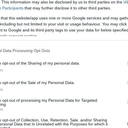
Eg
. This information may also be disclosed by us to third parties on the
IA
Be
Participants
that may further disclose it to other third parties.
Gu
Be
 that this website/app uses one or more Google services and may gath
Ha
including but not limited to your visit or usage behaviour. You may click 
Be
 to Google and its third-party tags to use your data for below specifi
st
ogle consent section.
ke
Bi
bi
l Data Processing Opt Outs
bi
bi
In
o opt-out of the Sharing of my personal data.
(
2
)
In
Bl
Bl
o opt-out of the Sale of my Personal Data.
Bo
(
3
)
In
(
1
)
Mű
to opt-out of processing my Personal Data for Targeted
Bu
ing.
In
Ga
Bu
Al
o opt-out of Collection, Use, Retention, Sale, and/or Sharing
ersonal Data that Is Unrelated with the Purposes for which it
Vá
lected.