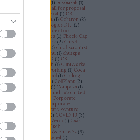
dapest - Tel-Aviv járat
(
1
)
bukósisak
(
1
)
siness plan
(
1
)
BVK
(
8
)
call for proposal
CAPEX
(
1
)
Cape Canaveral
(
1
)
CB
sights
(
1
)
cégértékesítés
(
1
)
Celitron
(
2
)
litron Medical Technologies Kft.
(
2
)
llCure
(
1
)
CellDetect
(
1
)
centrio
croprocessor
(
1
)
Cesarea
(
1
)
Check-Cap
CheckINN
(
1
)
Checkmarx
(
2
)
Check
int
(
3
)
Chief Scientist
(
2
)
chief scientist
chip
(
1
)
chipgyártó
(
1
)
chu
(
1
)
chutzpa
)
címkézés
(
1
)
CINADCO
(
1
)
CK
tchison
(
1
)
Climate Tech
(
1
)
CliniWorks
Cnoga Medical
(
1
)
co-working
(
1
)
Coca
la
(
1
)
Cockpit
(
1
)
Codecool
(
1
)
Coding
otcamp
(
1
)
CofaceBdi
(
1
)
CollPlant
(
2
)
losseum Sport
(
1
)
Colu
(
1
)
Compass
(
1
)
ompugen
(
1
)
connected and automated
iving
(
1
)
Continental
(
2
)
Corporate
novation Antenna
(
1
)
Corporate
novation Lab
(
1
)
Corporate Venture
pital Outposts /CVC/
(
1
)
COVID-19
(
3
)
owdfunding
(
2
)
CRO of Venn
(
1
)
Csák
nos
(
1
)
csapatépítés
(
1
)
Cseh
ztársaság
(
2
)
csepegtetős öntözés
(
6
)
epegtető öntözés
(
1
)
Csepel
(
1
)