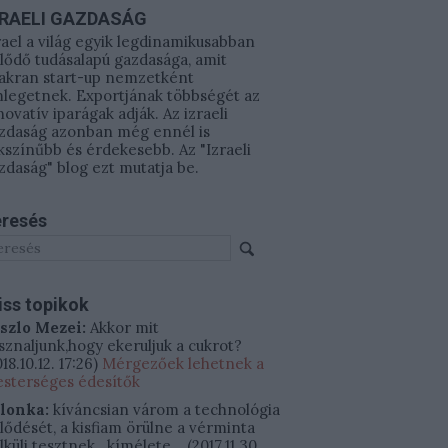
ZRAELI GAZDASÁG
rael a világ egyik legdinamikusabban
jlődő tudásalapú gazdasága, amit
akran start-up nemzetként
legetnek. Exportjának többségét az
novatív iparágak adják. Az izraeli
zdaság azonban még ennél is
kszínűbb és érdekesebb. Az "Izraeli
zdaság" blog ezt mutatja be.
resés
iss topikok
szlo Mezei:
Akkor mit
sznaljunk,hogy ekeruljuk a cukrot?
18.10.12. 17:26
)
Mérgezőek lehetnek a
sterséges édesítők
ilonka:
kíváncsian várom a technológia
jlődését, a kisfiam örülne a vérminta
lküli tesztnek.. kímélete...
(
2017.11.30.