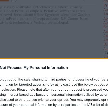
al
Pr
gia
vízgazdálkodás
űrtechnológia
kiberbiztonság
Am
e
Check Point
Vaskupola
Pendrive
önvezető autók
An
rCrowd
Jeruzsálemi Héber Egyetem
Alexander Zarchin
Ap
Wix
mPrest
centrio microprocessor
NSLComm
Isaac
gi-és űrtechnológia
Védelmi technológiák
Ap
Se
Ar
Ar
AR
Dr
Au
(
7
)
au
(
11
au
Not Process My Personal Information
Di
AV
te
to opt-out of the sale, sharing to third parties, or processing of your per
Ba
formation for targeted advertising by us, please use the below opt-out s
Ba
r selection. Please note that after your opt-out request is processed y
Il
eing interest-based ads based on personal information utilized by us or
Eg
disclosed to third parties prior to your opt-out. You may separately opt-
(
1
)
losure of your personal information by third parties on the IAB’s list of
bé