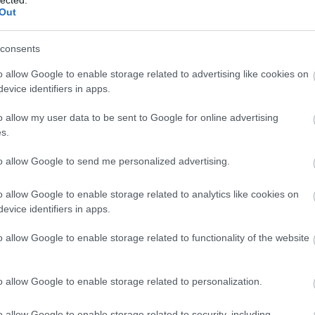
Bu
Out
bu
(
1
)
In
consents
Ce
Ce
o allow Google to enable storage related to advertising like cookies on
mi
evice identifiers in apps.
(
1
)
Po
o allow my user data to be sent to Google for online advertising
(
1
)
(
13
s.
Hu
(
1
)
to allow Google to send me personalized advertising.
Co
Bo
o allow Google to enable storage related to analytics like cookies on
Co
C
evice identifiers in apps.
dr
In
o allow Google to enable storage related to functionality of the website
In
Ca
cr
o allow Google to enable storage related to personalization.
Já
Kö
cs
o allow Google to enable storage related to security, including