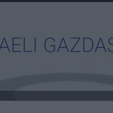
RAELI GAZDA
 érdekességek az izraeli gazd