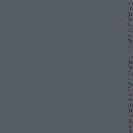
dr
20
(
1
)
(
1
)
Te
W
éd
(
1
)
eg
Mi
te
(
1
)
Ál
Eg
Ei
(
1
)
El
el
el
el
(
1
)
te
él
él
el