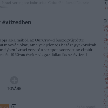
Israel Aerospace Industries
CofaceBdi
Israel Electric
15
oalim
Iz
C
y évtizedben
19
30
3D
Ci
napja alkalmából, az OurCrowd összegyűjtötte
Áb
ai innovációkat, amelyek jelentős hatást gyakoroltak
ad
melyben Izrael vezető szerepet szerzett az elmúlt
pl
es és 1960-as évek – vízgazdálkodás Az évtized
Ad
Sh
Ag
ag
Ag
fe
10
Ei
TOVÁBB
Fu
al
Al
Al
Szólj hozzá!
Tetszik
0