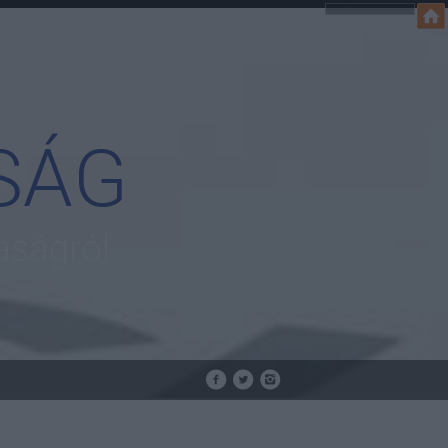
SÁG
aságról