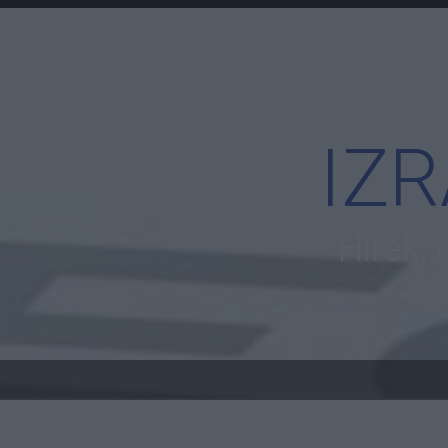
IZ
Hírek,