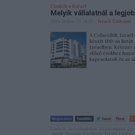
Címkék
»
Rafael
Melyik vállalatnál a legjo
2019. május 20. 14:57
-
Israeli Embassy
A CofaceBdi, Izrael 
készít 100-as listát
Izraelben. Kétezer
előző évekhez hason
kapcsolatok és az á
Címkék:
kereskedelem
közszolgálat
gyó
Apple
Google
Facebook
Izrael
PayPal