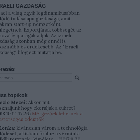
ZRAELI GAZDASÁG
rael a világ egyik legdinamikusabban
jlődő tudásalapú gazdasága, amit
akran start-up nemzetként
legetnek. Exportjának többségét az
novatív iparágak adják. Az izraeli
zdaság azonban még ennél is
kszínűbb és érdekesebb. Az "Izraeli
zdaság" blog ezt mutatja be.
resés
iss topikok
szlo Mezei:
Akkor mit
sznaljunk,hogy ekeruljuk a cukrot?
18.10.12. 17:26
)
Mérgezőek lehetnek a
sterséges édesítők
ilonka:
kíváncsian várom a technológia
jlődését, a kisfiam örülne a vérminta
lküli tesztnek.. kímélete...
(
2017.11.30.