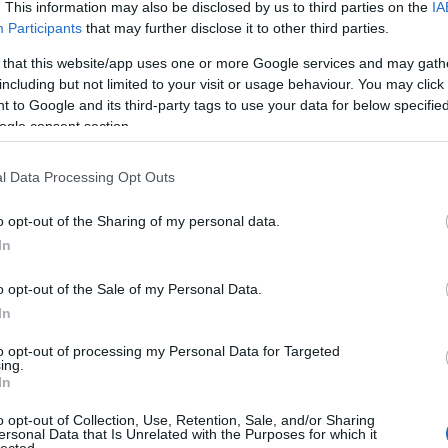
Eg
. This information may also be disclosed by us to third parties on the
IA
Be
Participants
that may further disclose it to other third parties.
Gu
Be
 that this website/app uses one or more Google services and may gath
Ha
including but not limited to your visit or usage behaviour. You may click 
Be
 to Google and its third-party tags to use your data for below specifi
st
ogle consent section.
ke
Bi
bi
l Data Processing Opt Outs
bi
bi
In
o opt-out of the Sharing of my personal data.
(
2
)
In
Bl
Bl
o opt-out of the Sale of my Personal Data.
Bo
(
3
)
In
(
1
)
Mű
to opt-out of processing my Personal Data for Targeted
Bu
ing.
In
Ga
Bu
Al
o opt-out of Collection, Use, Retention, Sale, and/or Sharing
ersonal Data that Is Unrelated with the Purposes for which it
Vá
lected.