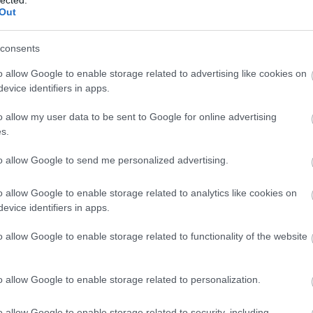
Bu
Out
bu
(
1
)
In
consents
Ce
Ce
o allow Google to enable storage related to advertising like cookies on
mi
evice identifiers in apps.
(
1
)
Po
o allow my user data to be sent to Google for online advertising
(
1
)
(
13
s.
Hu
(
1
)
to allow Google to send me personalized advertising.
Co
Bo
o allow Google to enable storage related to analytics like cookies on
Co
C
evice identifiers in apps.
dr
In
o allow Google to enable storage related to functionality of the website
In
Ca
cr
o allow Google to enable storage related to personalization.
Já
Kö
cs
o allow Google to enable storage related to security, including