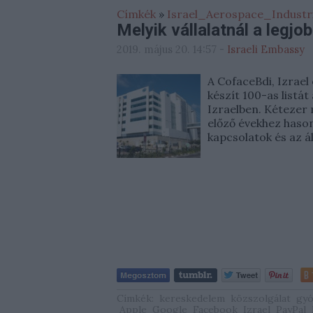
Címkék
»
Israel_Aerospace_Industr
Melyik vállalatnál a legjo
2019. május 20. 14:57
-
Israeli Embassy
A CofaceBdi, Izrael 
készít 100-as listát
Izraelben. Kétezer
előző évekhez hason
kapcsolatok és az á
Címkék:
kereskedelem
közszolgálat
gyó
Apple
Google
Facebook
Izrael
PayPal