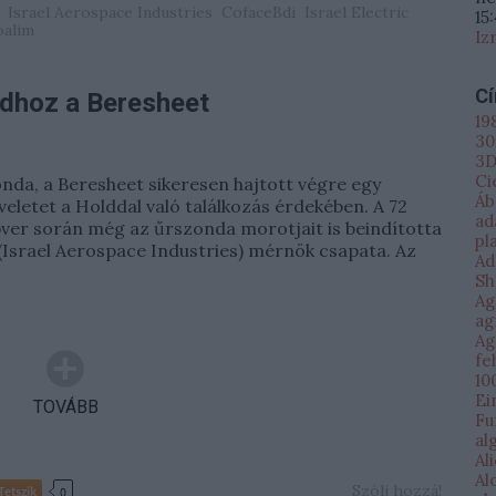
Israel Aerospace Industries
CofaceBdi
Israel Electric
15
oalim
Iz
C
ldhoz a Beresheet
19
30
3D
Ci
zonda, a Beresheet sikeresen hajtott végre egy
Áb
eletet a Holddal való találkozás érdekében. A 72
ad
r során még az űrszonda morotjait is beindította
pl
 (Israel Aerospace Industries) mérnök csapata. Az
Ad
Sh
Ag
ag
Ag
fe
10
Ei
TOVÁBB
Fu
al
Al
Al
Szólj hozzá!
Tetszik
0