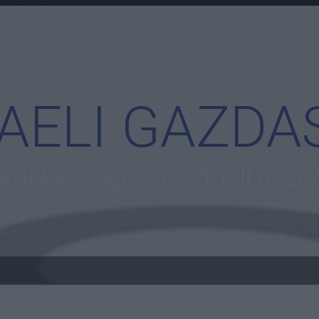
RAELI GAZDA
 érdekességek az izraeli gazd