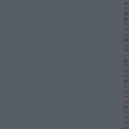
dr
20
(
1
)
(
1
)
Te
W
éd
(
1
)
eg
Mi
te
(
1
)
Ál
Eg
Ei
(
1
)
El
el
el
el
(
1
)
te
él
él
el