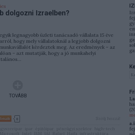
I
ies
bb dolgozni Izraelben?
Iz
fe
gy
em
in
egyik legnagyobb üzleti tanácsadó vállalata 15 éve
ga
 arról, hogy mely vállalatoknál a legjobb dolgozni
so
 munkavállalót kérdeztek meg. Az eredmények – az
ga
lóan – azt mutatják, hogy a jó munkahelyi
ltalános…
Ke
Fr
TOVÁBB
La
ha
(
20
me
Szólj hozzá!
Tetszik
0
a.
gyszeripar
ipar
építőipar
pénzügyi szektor
high-tech
fe
Microsoft
Intel
IBM
IAI
Rafael
Haifa
infrastruktúra
né