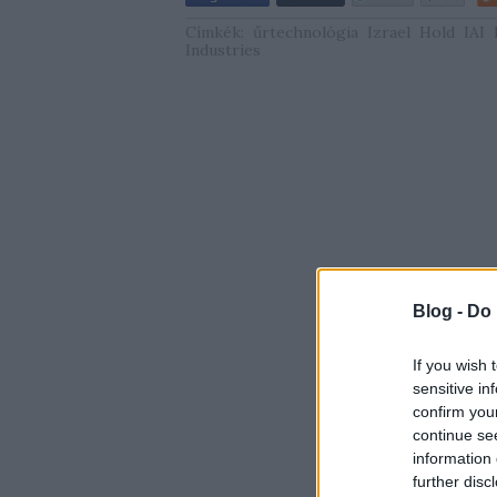
Címkék:
űrtechnológia
Izrael
Hold
IAI
Industries
Blog -
Do 
If you wish 
sensitive in
confirm you
continue se
information 
further disc