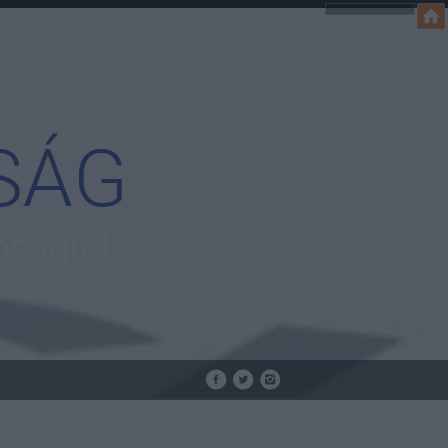
SÁG
aságról