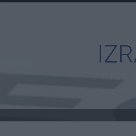
IZ
Hírek,