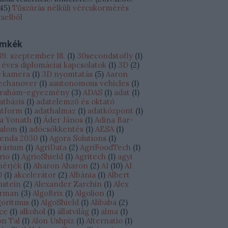
:45
)
Tűszúrás nélküli vércukormérés
raelből
ímkék
89. szeptember 18.
(
1
)
30secondstofly
(
1
)
 éves diplomáciai kapcsolatok
(
1
)
3D
(
2
)
 kamera
(
1
)
3D nyomtatás
(
5
)
Aaron
echanover
(
1
)
aautonomous vehicles
(
1
)
rahám-egyezmény
(
3
)
ADAS
(
1
)
adat
(
1
)
atbázis
(
1
)
adatelemző és oktató
atform
(
1
)
adathalmaz
(
1
)
adatközpont
(
1
)
a Yonath
(
1
)
Áder János
(
1
)
Adina Bar-
alom
(
1
)
adócsökkentés
(
1
)
AESA
(
1
)
enda 2030
(
1
)
Agora Solutions
(
1
)
rárium
(
1
)
AgriData
(
2
)
AgriFoodTech
(
1
)
rio
(
1
)
AgrioShield
(
1
)
Agritech
(
1
)
agyi
hérjék
(
1
)
Aharon Aharon
(
2
)
AI
(
10
)
AI
0
(
1
)
akcelerátor
(
2
)
Albánia
(
1
)
Albert
nstein
(
2
)
Alexander Zarchin
(
1
)
Alex
rman
(
3
)
AlgoBrix
(
1
)
Algolion
(
1
)
goritmus
(
1
)
AlgoShield
(
1
)
Alibaba
(
2
)
ice
(
1
)
alkohol
(
1
)
állatvilág
(
1
)
alma
(
1
)
on Tal
(
1
)
Alon Ushpiz
(
1
)
Alternatio
(
1
)