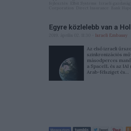
fejlesztés
Elbit Systems
Izraeli gazdaság
Corporation
Direct Insurance
Bank Hap
Egyre közlelebb van a Ho
2019. április 02. 11:30
-
Israeli Embassy
Az első izraeli űrs
szinkronizációs műv
másodperces manőve
a SpaceIL és az IAI
Arab-félsziget és…