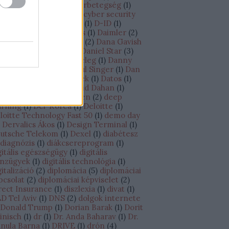
úcstechnológia
(
7
)
cukorbetegség
(
1
)
ine
(
1
)
Cybereason
(
4
)
cyber security
)
Cyber Week
(
2
)
Cylus
(
1
)
D-ID
(
1
)
ganatos megbetegedés
(
1
)
Daimler
(
2
)
AMO Academy
(
1
)
DAMS
(
2
)
Dana Gavish
Daniel Shechtman
(
2
)
Daniel Star
(
3
)
niel Zucker
(
1
)
Danit Peleg
(
1
)
Danny
ran
(
3
)
Dan Senor – Saul Singer
(
1
)
Dan
echtman
(
1
)
Darts Matek
(
1
)
Datos
(
1
)
vid Ben-Gurion
(
1
)
David Dahan
(
1
)
vid Wiernik
(
1
)
Debrecen
(
2
)
deep
arning
(
1
)
Dél-Korea
(
1
)
Deloitte
(
1
)
loitte Technology Fast 50
(
1
)
demo day
Dervalics Ákos
(
1
)
Design Terminal
(
1
)
utsche Telekom
(
1
)
Dexel
(
1
)
diabétesz
diagnózis
(
1
)
diákcsereprogram
(
1
)
gitális egészségügy
(
1
)
digitális
nzügyek
(
1
)
digitális technológia
(
1
)
gitalizáció
(
2
)
diplomácia
(
5
)
diplomáciai
pcsolat
(
2
)
diplomáciai képviselet
(
2
)
rect Insurance
(
1
)
diszlexia
(
1
)
divat
(
1
)
D Tel Aviv
(
1
)
DNS
(
2
)
dolgok internete
Donald Trump
(
1
)
Dorian Barak
(
1
)
Dorit
inisch
(
1
)
dr
(
1
)
Dr. Anda Baharav
(
1
)
Dr.
nula Barna
(
1
)
DRIVE
(
1
)
drón
(
4
)