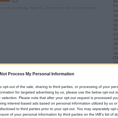
al
Pr
Izraeli gazdaság
SpaceIL
Beresheet
Israel Aerospace
Am
An
Ap
Ap
Se
Ar
Ar
AR
Dr
Au
(
7
)
au
(
11
au
Not Process My Personal Information
Di
AV
te
to opt-out of the sale, sharing to third parties, or processing of your per
Ba
formation for targeted advertising by us, please use the below opt-out s
Ba
r selection. Please note that after your opt-out request is processed y
Il
eing interest-based ads based on personal information utilized by us or
Eg
disclosed to third parties prior to your opt-out. You may separately opt-
(
1
)
losure of your personal information by third parties on the IAB’s list of
bé