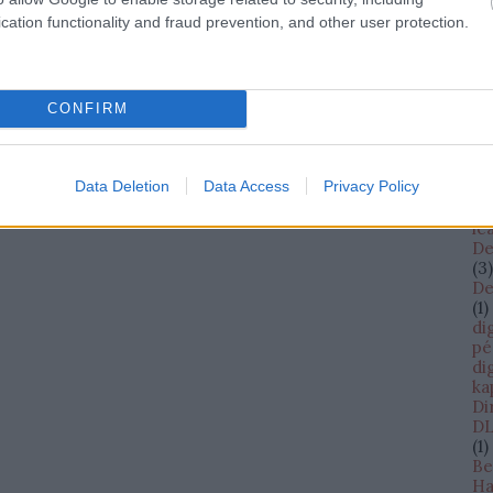
cs
cation functionality and fraud prevention, and other user protection.
cW
(
13
da
D
(
1
)
CONFIRM
Da
Bi
Sh
Data Deletion
Data Access
Privacy Policy
Da
Da
le
De
(
3
)
De
(
1
)
di
pé
di
ka
Di
DL
(
1
)
Be
Ha