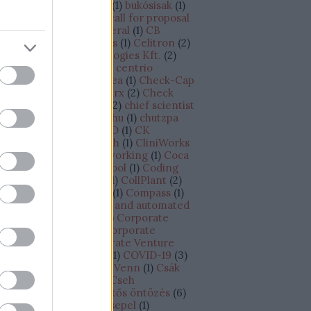
dapest - Tel-Aviv járat
(
1
)
bukósisak
(
1
)
siness plan
(
1
)
BVK
(
8
)
call for proposal
CAPEX
(
1
)
Cape Canaveral
(
1
)
CB
sights
(
1
)
cégértékesítés
(
1
)
Celitron
(
2
)
litron Medical Technologies Kft.
(
2
)
llCure
(
1
)
CellDetect
(
1
)
centrio
croprocessor
(
1
)
Cesarea
(
1
)
Check-Cap
CheckINN
(
1
)
Checkmarx
(
2
)
Check
int
(
3
)
Chief Scientist
(
2
)
chief scientist
chip
(
1
)
chipgyártó
(
1
)
chu
(
1
)
chutzpa
)
címkézés
(
1
)
CINADCO
(
1
)
CK
tchison
(
1
)
Climate Tech
(
1
)
CliniWorks
Cnoga Medical
(
1
)
co-working
(
1
)
Coca
la
(
1
)
Cockpit
(
1
)
Codecool
(
1
)
Coding
otcamp
(
1
)
CofaceBdi
(
1
)
CollPlant
(
2
)
losseum Sport
(
1
)
Colu
(
1
)
Compass
(
1
)
ompugen
(
1
)
connected and automated
iving
(
1
)
Continental
(
2
)
Corporate
novation Antenna
(
1
)
Corporate
novation Lab
(
1
)
Corporate Venture
pital Outposts /CVC/
(
1
)
COVID-19
(
3
)
owdfunding
(
2
)
CRO of Venn
(
1
)
Csák
nos
(
1
)
csapatépítés
(
1
)
Cseh
ztársaság
(
2
)
csepegtetős öntözés
(
6
)
epegtető öntözés
(
1
)
Csepel
(
1
)