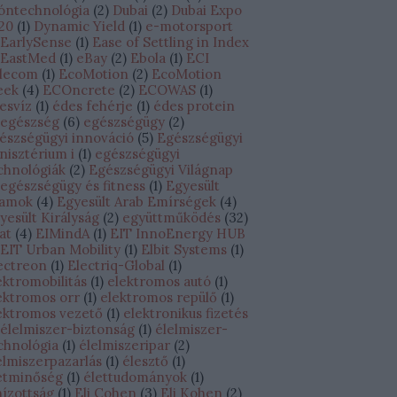
óntechnológia
(
2
)
Dubai
(
2
)
Dubai Expo
20
(
1
)
Dynamic Yield
(
1
)
e-motorsport
EarlySense
(
1
)
Ease of Settling in Index
EastMed
(
1
)
eBay
(
2
)
Ebola
(
1
)
ECI
lecom
(
1
)
EcoMotion
(
2
)
EcoMotion
eek
(
4
)
ECOncrete
(
2
)
ECOWAS
(
1
)
esvíz
(
1
)
édes fehérje
(
1
)
édes protein
egészség
(
6
)
egészségügy
(
2
)
észségügyi innováció
(
5
)
Egészségügyi
nisztérium i
(
1
)
egészségügyi
chnológiák
(
2
)
Egészségügyi Világnap
egészségügy és fitness
(
1
)
Egyesült
lamok
(
4
)
Egyesült Arab Emírségek
(
4
)
yesült Királyság
(
2
)
együttműködés
(
32
)
lat
(
4
)
EIMindA
(
1
)
EIT InnoEnergy HUB
EIT Urban Mobility
(
1
)
Elbit Systems
(
1
)
ectreon
(
1
)
Electriq-Global
(
1
)
ektromobilitás
(
1
)
elektromos autó
(
1
)
ektromos orr
(
1
)
elektromos repülő
(
1
)
ektromos vezető
(
1
)
elektronikus fizetés
élelmiszer-biztonság
(
1
)
élelmiszer-
chnológia
(
1
)
élelmiszeripar
(
2
)
elmiszerpazarlás
(
1
)
élesztő
(
1
)
etminőség
(
1
)
élettudományok
(
1
)
hízottság
(
1
)
Eli Cohen
(
3
)
Eli Kohen
(
2
)