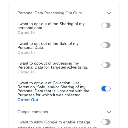
third parties.
Please note that this website/app uses one or more Google
Personal Data Processing Opt Outs
services and may gather and store information including but
not limited to your visit or usage behaviour. You may click to
I want to opt-out of the Sharing of my
personal data.
grant or deny consent to Google and its third-party tags to
Opted In
use your data for below specified purposes in below Google
consent section.
I want to opt-out of the Sale of my
Personal Data.
Opted In
I want to opt-out of processing my
Personal Data for Targeted Advertising.
Opted In
Izrael tovább bővíti a biotechnológiai
I want to opt-out of Collection, Use,
és orvostudományi kutatás-
Retention, Sale, and/or Sharing of my
Personal Data that Is Unrelated with the
fejlesztési központokat
Purposes for which it was collected.
Opted Out
Israeli Embassy
•
2018. július 26.
0
Google consents
Izrael ismét előrelépett azon az úton, amely arra
I want to allow Google to enable storage
halad, hogy az ország a biotechnológia területén
related to advertising like cookies on web or