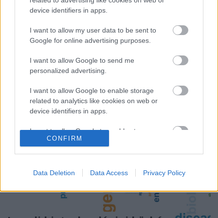
vezető szerepet töltsön be. Három
device identifiers in apps.
élettudományokkal foglalkozó nagyvállalat is
bizalmat szavazott az izraeli ökoszisztémának. Eli
I want to allow my user data to be sent to
Cohen, gazdasági és ipari miniszter szerint a három
Google for online advertising purposes.
multinacionális…
I want to allow Google to send me
personalized advertising.
I want to allow Google to enable storage
related to analytics like cookies on web or
device identifiers in apps.
I want to allow Google to enable storage
CONFIRM
related to functionality of the website or app.
I want to allow Google to enable storage
related to personalization.
Data Deletion
Data Access
Privacy Policy
I want to allow Google to enable storage
related to security, including authentication
functionality and fraud prevention, and other