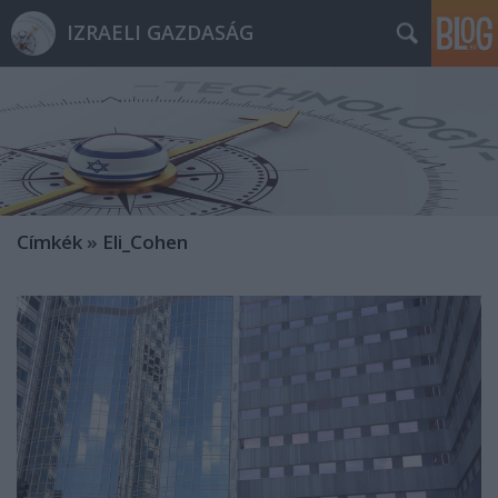
IZRAELI GAZDASÁG
Címkék
»
Eli_Cohen