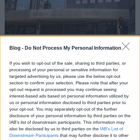
Izraeli orvostudományi innovációk az
amerikai Mayo Clinic-el
Blog -
Do Not Process My Personal Information
Israeli Embassy
•
2019. május 16.
0
If you wish to opt-out of the sale, sharing to third parties, or
processing of your personal or sensitive information for
Az Izraeli Innovációs Hatóság és az amerikai Mayo
targeted advertising by us, please use the below opt-out
Clinic szándéknyilatkozatot (MoU) írt alá a Tel-
section to confirm your selection. Please note that after your
Avivban megrendezett MIXiii Biomed Conference
opt-out request is processed you may continue seeing
and Exhibition eseményen arról, hogy az
interest-based ads based on personal information utilized by
orvostudományi innováció területén
us or personal information disclosed to third parties prior to
együttműködnek majd. Az orvostudományi
your opt-out. You may separately opt-out of the further
disclosure of your personal information by third parties on the
technológiák lesznek a középpontban,…
IAB’s list of downstream participants. This information may
also be disclosed by us to third parties on the
IAB’s List of
Downstream Participants
that may further disclose it to other