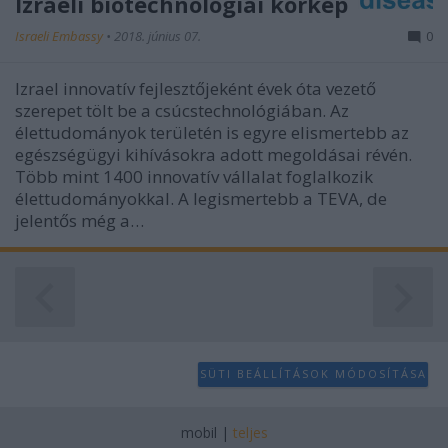
Izraeli biotechnológiai körkép
user protection.
Israeli Embassy
•
2018. június 07.
0
Izrael innovatív fejlesztőjeként évek óta vezető
szerepet tölt be a csúcstechnológiában. Az
élettudományok területén is egyre elismertebb az
egészségügyi kihívásokra adott megoldásai révén.
Több mint 1400 innovatív vállalat foglalkozik
élettudományokkal. A legismertebb a TEVA, de
jelentős még a…
SÜTI BEÁLLÍTÁSOK MÓDOSÍTÁSA
mobil
|
teljes