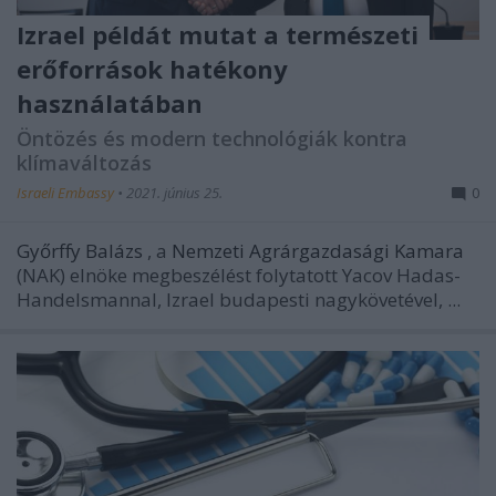
Izrael példát mutat a természeti
erőforrások hatékony
használatában
Öntözés és modern technológiák kontra
klímaváltozás
Israeli Embassy
•
2021. június 25.
0
Győrffy Balázs
, a
Nemzeti Agrárgazdasági Kamara
(NAK) elnöke megbeszélést folytatott Yacov Hadas-
Handelsmannal, Izrael budapesti nagykövetével, ...