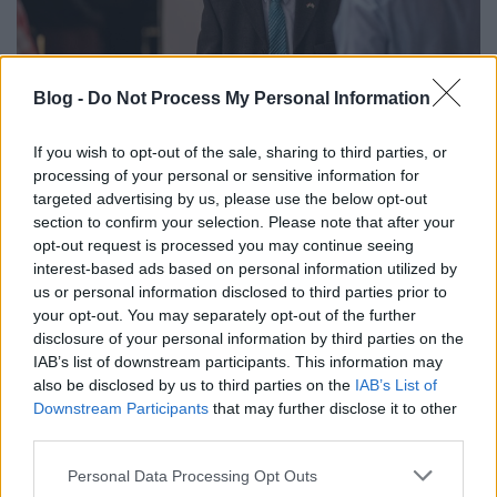
Blog -
Do Not Process My Personal Information
If you wish to opt-out of the sale, sharing to third parties, or
Izraeli különdíj az autó – és
processing of your personal or sensitive information for
motorsport szakma által indított
targeted advertising by us, please use the below opt-out
section to confirm your selection. Please note that after your
HUMDA Startup Programban
opt-out request is processed you may continue seeing
interest-based ads based on personal information utilized by
Israeli Embassy
•
2022. március 25.
0
us or personal information disclosed to third parties prior to
your opt-out. You may separately opt-out of the further
Két startupot is díjaztak az autó- és motorsport
disclosure of your personal information by third parties on the
területén fejlesztett innovatív ötletükért a
HUMDA
IAB’s list of downstream participants. This information may
Startup Program
záró befektetési ülésén.
...
also be disclosed by us to third parties on the
IAB’s List of
Downstream Participants
that may further disclose it to other
third parties.
Please note that this website/app uses one or more Google
Personal Data Processing Opt Outs
services and may gather and store information including but