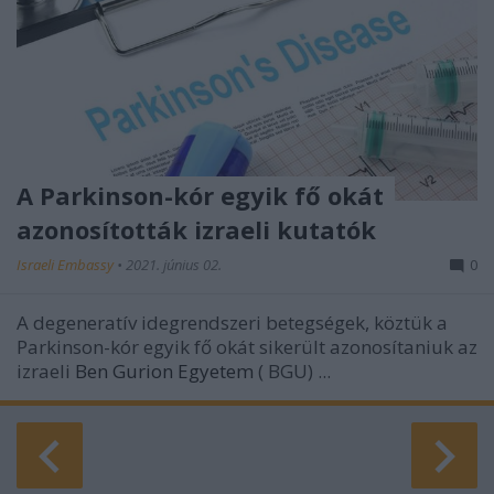
A Parkinson-kór egyik fő okát
azonosították izraeli kutatók
Israeli Embassy
•
2021. június 02.
0
A dege­neratív idegrendszeri betegségek, köztük a
Parkinson-kór egyik fő okát sikerült azonosítaniuk az
izraeli
Ben Gurion Egyetem
(
BGU) ...