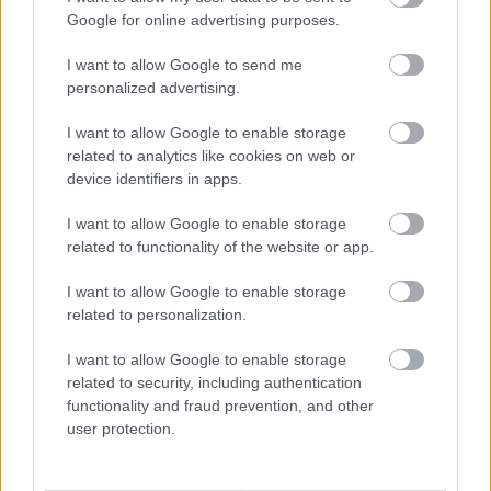
Google for online advertising purposes.
I want to allow Google to send me
personalized advertising.
I want to allow Google to enable storage
related to analytics like cookies on web or
device identifiers in apps.
I want to allow Google to enable storage
related to functionality of the website or app.
I want to allow Google to enable storage
Innovatív megoldások segítik a
related to personalization.
természeti erőforrások hatékony
I want to allow Google to enable storage
használatát
related to security, including authentication
functionality and fraud prevention, and other
Israeli Embassy
•
2021. július 27.
0
user protection.
A korszerű vízgazdálkodási és termelési rendszerek