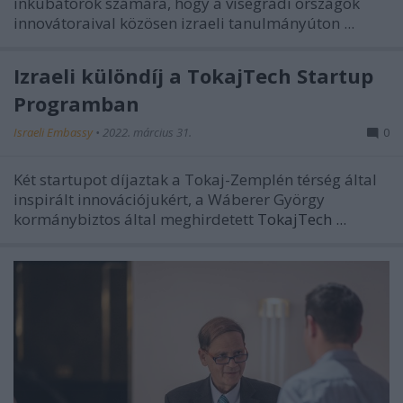
inkubátorok számára, hogy a visegrádi országok
innovátoraival közösen izraeli tanulmányúton ...
Izraeli különdíj a TokajTech Startup
Programban
Israeli Embassy
•
2022. március 31.
0
Két startupot díjaztak a Tokaj-Zemplén térség által
inspirált innovációjukért, a Wáberer György
kormánybiztos által meghirdetett
TokajTech ...