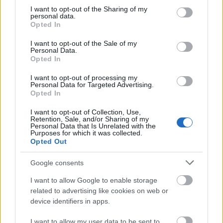
not limited to your visit or usage behaviour. You may click to
I want to opt-out of the Sharing of my
personal data.
grant or deny consent to Google and its third-party tags to
Opted In
use your data for below specified purposes in below Google
consent section.
I want to opt-out of the Sale of my
Personal Data.
Opted In
I want to opt-out of processing my
Personal Data for Targeted Advertising.
Opted In
I want to opt-out of Collection, Use,
Retention, Sale, and/or Sharing of my
A víz világnapja
Personal Data that Is Unrelated with the
Purposes for which it was collected.
Israeli Embassy
•
2022. március 22.
0
Opted Out
Google consents
Az ENSZ kezdeményezésére
március 22-én
ünnepeljük a
Víz Világnapját
. A nemzetközi esemény
I want to allow Google to enable storage
célja, hogy felhívja a figyelmet a tiszta víz ...
related to advertising like cookies on web or
device identifiers in apps.
I want to allow my user data to be sent to