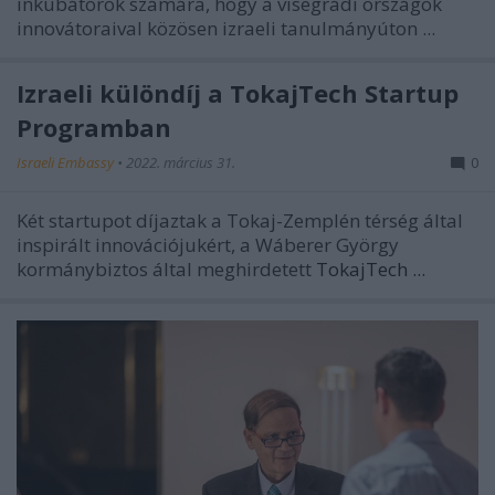
inkubátorok számára, hogy a visegrádi országok
innovátoraival közösen izraeli tanulmányúton ...
Izraeli különdíj a TokajTech Startup
Programban
Israeli Embassy
•
2022. március 31.
0
Két startupot díjaztak a Tokaj-Zemplén térség által
inspirált innovációjukért, a Wáberer György
kormánybiztos által meghirdetett
TokajTech ...