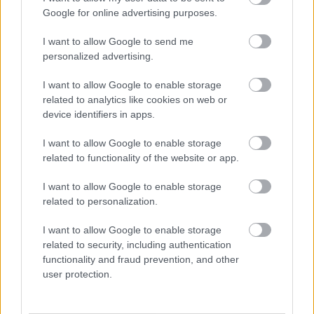
Google for online advertising purposes.
I want to allow Google to send me
personalized advertising.
I want to allow Google to enable storage
related to analytics like cookies on web or
device identifiers in apps.
I want to allow Google to enable storage
related to functionality of the website or app.
I want to allow Google to enable storage
Innovatív megoldások segítik a
related to personalization.
természeti erőforrások hatékony
I want to allow Google to enable storage
használatát
related to security, including authentication
functionality and fraud prevention, and other
Israeli Embassy
•
2021. július 27.
0
user protection.
A korszerű vízgazdálkodási és termelési rendszerek