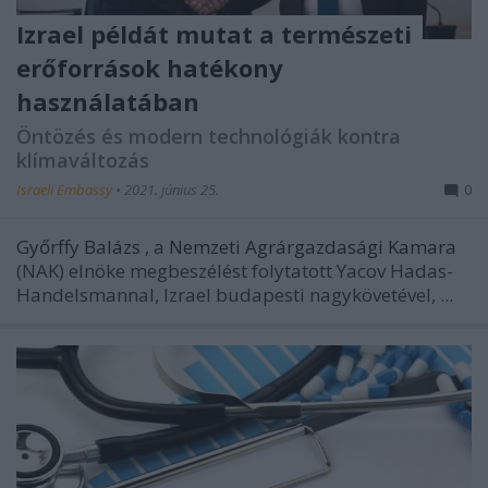
Izrael példát mutat a természeti
erőforrások hatékony
használatában
Öntözés és modern technológiák kontra
klímaváltozás
Israeli Embassy
•
2021. június 25.
0
Győrffy Balázs
, a
Nemzeti Agrárgazdasági Kamara
(NAK) elnöke megbeszélést folytatott Yacov Hadas-
Handelsmannal, Izrael budapesti nagykövetével, ...