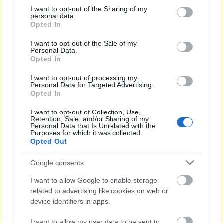
not limited to your visit or usage behaviour. You may click to
I want to opt-out of the Sharing of my
personal data.
grant or deny consent to Google and its third-party tags to
Opted In
use your data for below specified purposes in below Google
consent section.
I want to opt-out of the Sale of my
Personal Data.
Opted In
I want to opt-out of processing my
Personal Data for Targeted Advertising.
Opted In
I want to opt-out of Collection, Use,
Retention, Sale, and/or Sharing of my
A víz világnapja
Personal Data that Is Unrelated with the
Purposes for which it was collected.
Israeli Embassy
•
2022. március 22.
0
Opted Out
Google consents
Az ENSZ kezdeményezésére
március 22-én
ünnepeljük a
Víz Világnapját
. A nemzetközi esemény
I want to allow Google to enable storage
célja, hogy felhívja a figyelmet a tiszta víz ...
related to advertising like cookies on web or
device identifiers in apps.
I want to allow my user data to be sent to