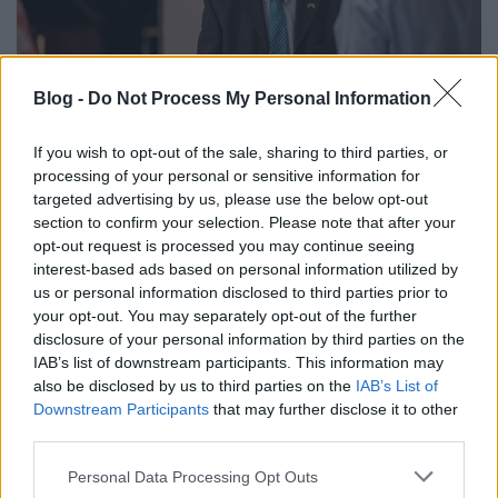
Blog -
Do Not Process My Personal Information
If you wish to opt-out of the sale, sharing to third parties, or
Izraeli különdíj az autó – és
processing of your personal or sensitive information for
motorsport szakma által indított
targeted advertising by us, please use the below opt-out
section to confirm your selection. Please note that after your
HUMDA Startup Programban
opt-out request is processed you may continue seeing
interest-based ads based on personal information utilized by
Israeli Embassy
•
2022. március 25.
0
us or personal information disclosed to third parties prior to
your opt-out. You may separately opt-out of the further
Két startupot is díjaztak az autó- és motorsport
disclosure of your personal information by third parties on the
területén fejlesztett innovatív ötletükért a
HUMDA
IAB’s list of downstream participants. This information may
Startup Program
záró befektetési ülésén.
...
also be disclosed by us to third parties on the
IAB’s List of
Downstream Participants
that may further disclose it to other
third parties.
Please note that this website/app uses one or more Google
Personal Data Processing Opt Outs
services and may gather and store information including but