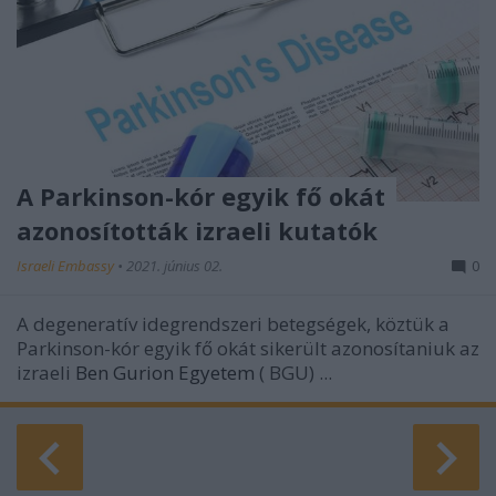
A Parkinson-kór egyik fő okát
azonosították izraeli kutatók
Israeli Embassy
•
2021. június 02.
0
A dege­neratív idegrendszeri betegségek, köztük a
Parkinson-kór egyik fő okát sikerült azonosítaniuk az
izraeli
Ben Gurion Egyetem
(
BGU) ...